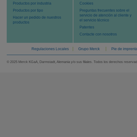
Productos por industria
Cookies
Productos por tipo
Preguntas frecuentes sobre el
servicio de atención al cliente y
Hacer un pedido de nuestros
el servicio técnico
productos
Patentes
Contacte con nosotros
Regulaciones Locales
Grupo Merck
Pie de imprent
© 2025 Merck KGaA, Darmstadt, Alemania y/o sus filiales. Todos los derechos reserva