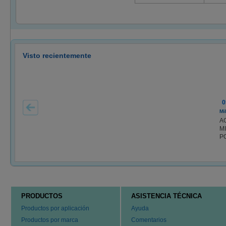
Visto recientemente
0
Mi
A
M
P
PRODUCTOS
ASISTENCIA TÉCNICA
Productos por aplicación
Ayuda
Productos por marca
Comentarios