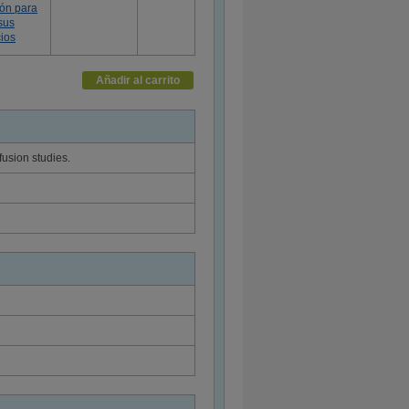
ión para
sus
ios
Añadir al carrito
fusion studies.