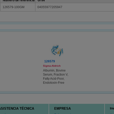
Número de referencia
GTIN
126579-100GM
04055977205947
126579
Sigma-Aldrich
Albumin, Bovine
Serum, Fraction V,
Fatty Acid-Poor,
Endotoxin-Free
ASISTENCIA TÉCNICA
EMPRESA
In