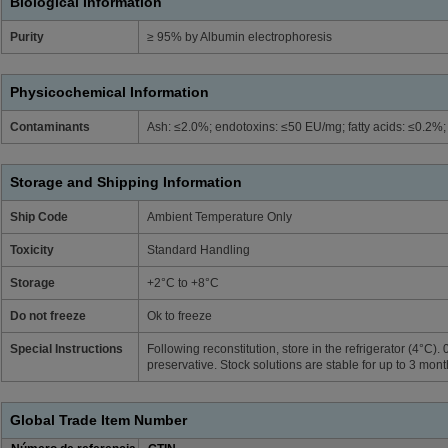
Biological Information
Purity
≥ 95% by Albumin electrophoresis
Physicochemical Information
Contaminants
Ash: ≤2.0%; endotoxins: ≤50 EU/mg; fatty acids: ≤0.2%
Storage and Shipping Information
Ship Code
Ambient Temperature Only
Toxicity
Standard Handling
Storage
+2°C to +8°C
Do not freeze
Ok to freeze
Special Instructions
Following reconstitution, store in the refrigerator (4°
preservative. Stock solutions are stable for up to 3 mont
Global Trade Item Number