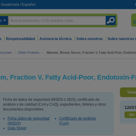
Guatemala
/
Español
o
I
s
Responsabilidad
Asistencia técnica
Sobre nosotros
Sobre nuestras
 Enzymes
>
Other Proteins
>
Albumin, Bovine Serum, Fraction V, Fatty Acid-Poor, Endotox
, Fraction V, Fatty Acid-Poor, Endotoxin-F
View
Ficha de datos de seguridad (MSDS o SDS), certificado de
análisis y de calidad (CoA y CoQ), expedientes, folletos y otros
1265
documentos disponibles.
Ver 
Ficha datos de seguridad
Certificado de análisis
(MSDS)
(CoA)
Data Sheet