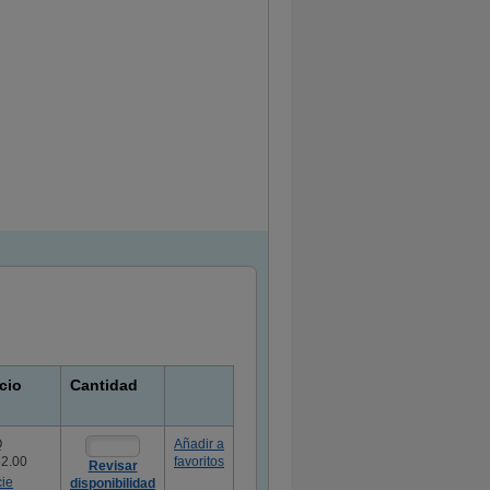
cio
Cantidad
Q
Añadir a
62.00
favoritos
Revisar
cie
disponibilidad