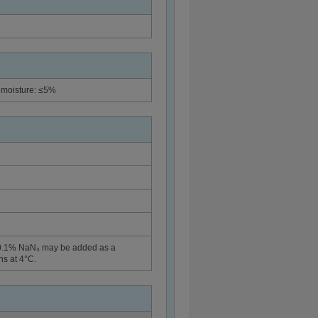
; moisture: ≤5%
C). 0.1% NaN₃ may be added as a
hs at 4°C.