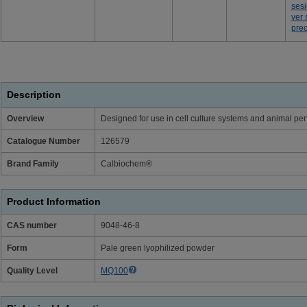
ses
ver 
prec
Description
Overview
Designed for use in cell culture systems and animal per
Catalogue Number
126579
Brand Family
Calbiochem®
Product Information
CAS number
9048-46-8
Form
Pale green lyophilized powder
Quality Level
MQ100