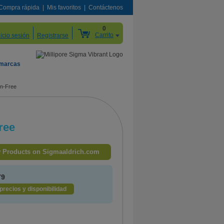
Compra rápida
Mis favoritos
Contáctenos
0
Carrito
nicio sesión
Registrarse
 marcas
in-Free
ree
 Products on Sigmaaldrich.com
79
precios y disponibilidad