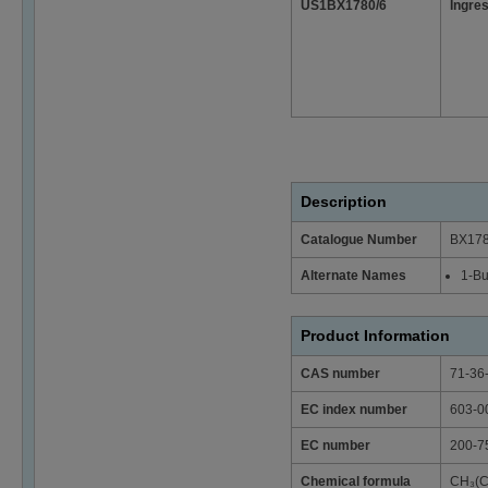
US1BX1780/6
Ingre
Description
Catalogue Number
BX17
Alternate Names
1-Bu
Product Information
CAS number
71-36
EC index number
603-0
EC number
200-7
Chemical formula
CH₃(