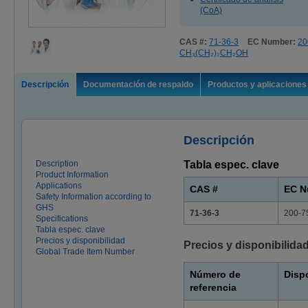
(CoA)
CAS #:
71-36-3
EC Number:
20
CH₃(CH₂)₂CH₂OH
Descripción
Documentación de respaldo
Productos y aplicaciones
Descripción
Description
Tabla espec. clave
Product Information
Applications
CAS #
EC N
Safety Information according to
GHS
71-36-3
200-7
Specifications
Tabla espec. clave
Precios y disponibilidad
Precios y disponibilida
Global Trade Item Number
Número de
Disp
referencia