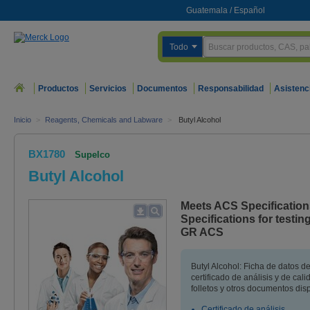
Guatemala
/
Español
Todo
Productos
Servicios
Documentos
Responsabilidad
Asistenc
Inicio
>
Reagents, Chemicals and Labware
>
Butyl Alcohol
BX1780
Supelco
Butyl Alcohol
Meets ACS Specification
Specifications for test
GR ACS
Butyl Alcohol: Ficha de datos 
certificado de análisis y de ca
folletos y otros documentos dis
Certificado de análisis