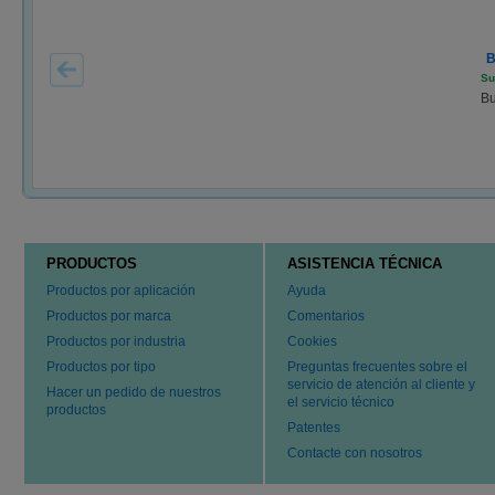
B
Su
Bu
PRODUCTOS
ASISTENCIA TÉCNICA
Productos por aplicación
Ayuda
Productos por marca
Comentarios
Productos por industria
Cookies
Productos por tipo
Preguntas frecuentes sobre el
servicio de atención al cliente y
Hacer un pedido de nuestros
el servicio técnico
productos
Patentes
Contacte con nosotros