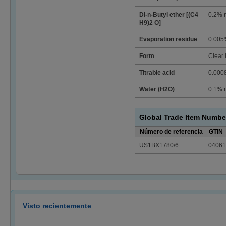
Di-n-Butyl ether [(C4
0.2% 
H9)2 O]
Evaporation residue
0.005
Form
Clear 
Titrable acid
0.000
Water (H2O)
0.1% 
Global Trade Item Numbe
Número de referencia
GTIN
US1BX1780/6
04061
Visto recientemente