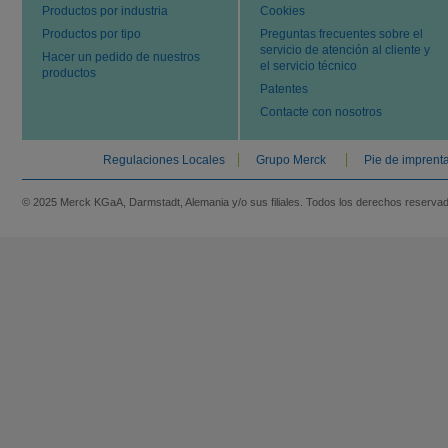
Productos por industria
Cookies
Productos por tipo
Preguntas frecuentes sobre el
servicio de atención al cliente y
Hacer un pedido de nuestros
el servicio técnico
productos
Patentes
Contacte con nosotros
Regulaciones Locales
Grupo Merck
Pie de imprent
© 2025 Merck KGaA, Darmstadt, Alemania y/o sus filiales. Todos los derechos reserva