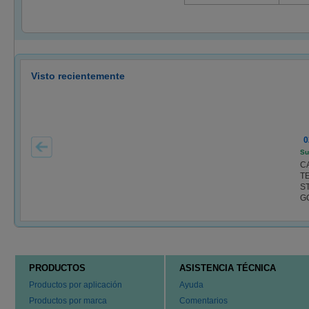
Visto recientemente
0
Su
C
T
S
G
PRODUCTOS
ASISTENCIA TÉCNICA
Productos por aplicación
Ayuda
Productos por marca
Comentarios