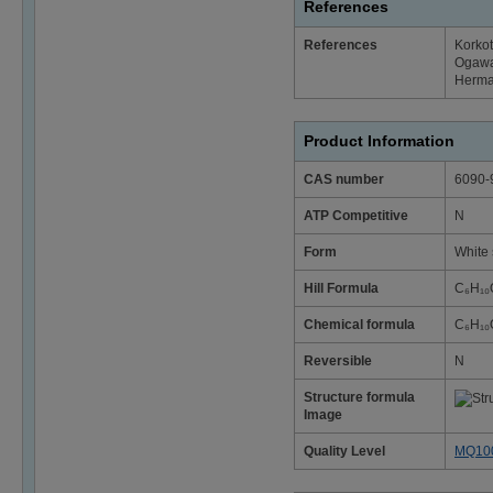
References
References
Korkot
Ogawa,
Herman
Product Information
CAS number
6090-
ATP Competitive
N
Form
White 
Hill Formula
C₆H₁₀
Chemical formula
C₆H₁₀
Reversible
N
Structure formula
Image
Quality Level
MQ10