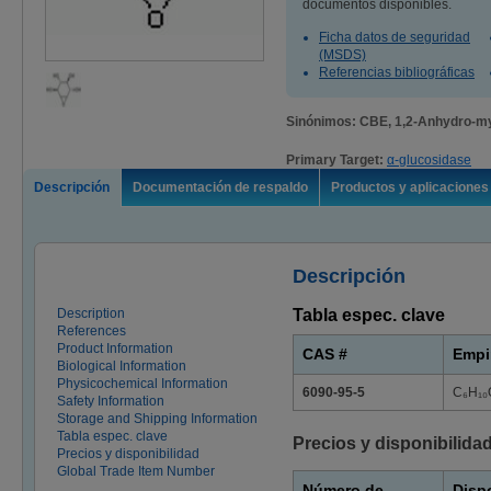
documentos disponibles.
Ficha datos de seguridad
(MSDS)
Referencias bibliográficas
Sinónimos: CBE, 1,2-Anhydro-my
Primary Target:
α-glucosidase
Descripción
Documentación de respaldo
Productos y aplicaciones
Descripción
Description
Tabla espec. clave
References
Product Information
CAS #
Empi
Biological Information
Physicochemical Information
6090-95-5
C₆H₁₀
Safety Information
Storage and Shipping Information
Tabla espec. clave
Precios y disponibilida
Precios y disponibilidad
Global Trade Item Number
Número de
Disp