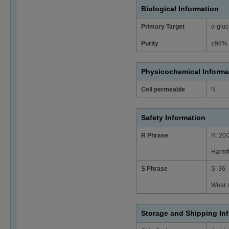
Biological Information
Primary Target
α-glu
Purity
≥98% 
Physicochemical Informa
Cell permeable
N
Safety Information
R Phrase
R: 20/
Harmfu
S Phrase
S: 36
Wear s
Storage and Shipping In