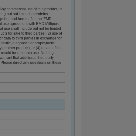
 Any commercial use of this product, its
ng but not limited to proteins
gether and hereinafter the 'EMD
ial use agreement with EMD Millipore
l use shall include but not be limited
ts for sale to third parties; (2) use of
r data to third parties in exchange for
peutic, diagnostic or prophylactic
 or other product); or (4) resale of the
resold for research use. Nothing
arrant that additional third party
. Please direct any questions on these