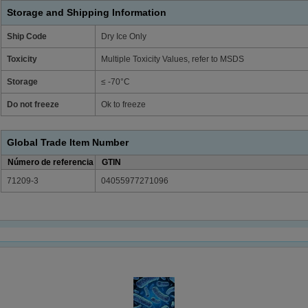
Storage and Shipping Information
Ship Code
Dry Ice Only
Toxicity
Multiple Toxicity Values, refer to MSDS
Storage
≤ -70°C
Do not freeze
Ok to freeze
Global Trade Item Number
Número de referencia
GTIN
71209-3
04055977271096