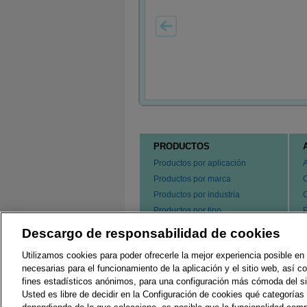
PRODUCTOS
Productos por aplicación
Productos por marca
Productos por industria
Productos por tipo
P
s
Hacer un pedido de nuestros
Descargo de responsabilidad de cookies
e
productos
P
Utilizamos cookies para poder ofrecerle la mejor experiencia posible en 
C
necesarias para el funcionamiento de la aplicación y el sitio web, así 
fines estadísticos anónimos, para una configuración más cómoda del si
Usted es libre de decidir en la Configuración de cookies qué categorías 
Regulaciones Locales
G