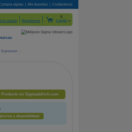
Compra rápida
Mis favoritos
Contáctenos
0
Carrito
nicio sesión
Registrarse
 marcas
r Expression
>
 Products on Sigmaaldrich.com
9
precios y disponibilidad