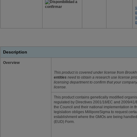
s
p
p
Description
Overview
This product is covered under license from Brook
entities
need to obtain a research use license prio
licensing department to confirm that your compan
license.
This product contains genetically modified orga
regulated by Directives 2001/18/EC and 2009/41/
the Council and their national implementation in t
legislation obliges MilliporeSigma to request cert
establishment where the GMOs are being handled
(EUD) Form.