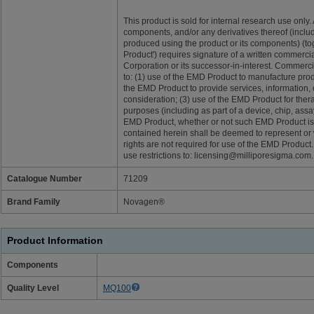
This product is sold for internal research use only.
components, and/or any derivatives thereof (includi
produced using the product or its components) (to
Product') requires signature of a written commerc
Corporation or its successor-in-interest. Commercia
to: (1) use of the EMD Product to manufacture produc
the EMD Product to provide services, information, o
consideration; (3) use of the EMD Product for thera
purposes (including as part of a device, chip, assay
EMD Product, whether or not such EMD Product is 
contained herein shall be deemed to represent or w
rights are not required for use of the EMD Product
use restrictions to: licensing@milliporesigma.com.
Catalogue Number
71209
Brand Family
Novagen®
Product Information
Components
Quality Level
MQ100