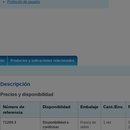
Protocolo de usuario
ldo
Productos y aplicaciones relacionados
Descripción
Precios y disponibilidad
Número de
Disponiblidad
Embalaje
Cant./Env.
referencia
71209-3
Disponibilidad a
Frasco de
1 set
confirmar
vidrio
2