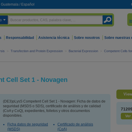
Guatemala
/
Español
o
I
s
Responsabilidad
Asistencia técnica
Sobre nosotros
Sobre nuestras
sis
>
Transfection and Protein Expression
>
Bacterial Expression
>
Competent Cells fo
 Cell Set 1 - Novagen
View
(DE3)pLysS Competent Cell Set 1 - Novagen: Ficha de datos de
seguridad (MSDS o SDS), certificado de análisis y de calidad
7120
(CoA y CoQ), expedientes, folletos y otros documentos
disponibles.
Ver 
Ficha datos de seguridad
Certificado de análisis
(MSDS)
(CoA)