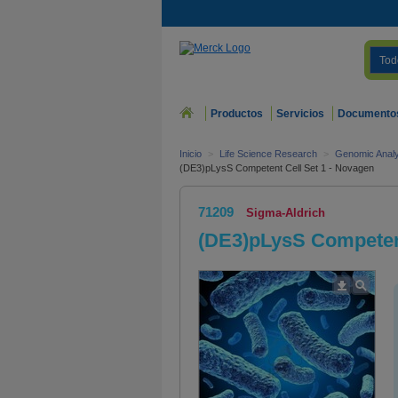
Tod
Productos
Servicios
Documento
Inicio
>
Life Science Research
>
Genomic Analy
(DE3)pLysS Competent Cell Set 1 - Novagen
71209
Sigma-Aldrich
(DE3)pLysS Competent