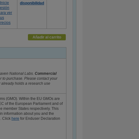
Inicie
disponibilidad
esión
ara ver
sus
recios
Añadir al carrito
haven National Labs.
Commercial
r to purchase. Please contact your
y already holds a research use
nisms (GMO). Within the EU GMOs are
EC of the European Parliament and of
he member States respectively. This
ain information about you and the
. Click
here
for Enduser Declaration