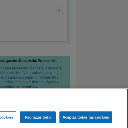
vestigación. Desarrollo. Producción.
mos un proveedor líder para la industria
 Ciencias de la Vida: soluciones y
vicios para investigación, desarrollo y
oducción de terapias biotecnológicas y
atamientos farmacéuticos.
cookies
Rechazar todo
Aceptar todas las cookies
e privacidad
Condiciones de venta