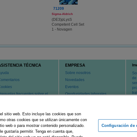
71209
Sigma-Aldrich
(DE3)pLysS
Competent Cell Set
1 - Novagen
ASISTENCIA TÉCNICA
EMPRESA
In
Ayuda
Sobre nosotros
So
de
Comentarios
Novedades
ser
Cookies
Eventos
pr
tr
reguntas frecuentes sobre el
Oportunidades laborales
ervicio de atención al cliente y
Cambiar país
l servicio técnico
atentes
el sitio web. Esto incluye las cookies que son
ontacte con nosotros
como otras cookies que se utilizan únicamente con
Configuración de 
tio web o para mostrar contenido personalizado.
le gustaría permitir. Tenga en cuenta que,
rupo Merck
Pie de imprenta
Condiciones de uso
Declaración d