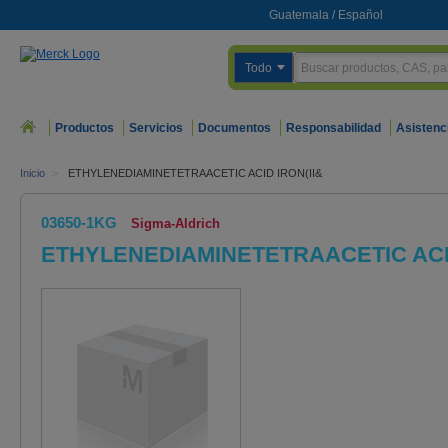
Guatemala
/
Español
Todo
Productos
Servicios
Documentos
Responsabilidad
Asistenc
Inicio
>
ETHYLENEDIAMINETETRAACETIC ACID IRON(II&
03650-1KG
Sigma-Aldrich
ETHYLENEDIAMINETETRAACETIC ACID