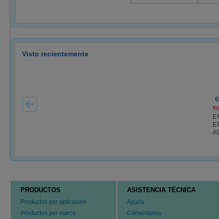
Visto recientemente
0
Si
E
E
AC
PRODUCTOS
ASISTENCIA TÉCNICA
Productos por aplicación
Ayuda
Productos por marca
Comentarios