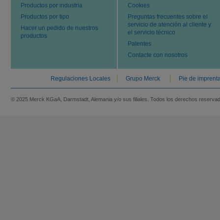
Productos por industria
Cookies
Productos por tipo
Preguntas frecuentes sobre el
servicio de atención al cliente y
Hacer un pedido de nuestros
el servicio técnico
productos
Patentes
Contacte con nosotros
Regulaciones Locales
Grupo Merck
Pie de imprent
© 2025 Merck KGaA, Darmstadt, Alemania y/o sus filiales. Todos los derechos reserva