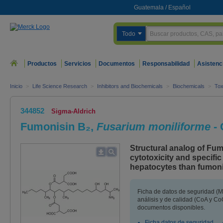
Guatemala
/
Español
Todo
Productos
Servicios
Documentos
Responsabilidad
Asistenc
Inicio
>
Life Science Research
>
Inhibitors and Biochemicals
>
Biochemicals
>
Tox
344852
Sigma-Aldrich
Fumonisin B₂,
Fusarium moniliforme
- 
Structural analog of Fum
cytotoxicity and specific
hepatocytes than fumoni
Ficha de datos de seguridad (M
análisis y de calidad (CoA y CoQ
documentos disponibles.
Ficha datos de seguridad