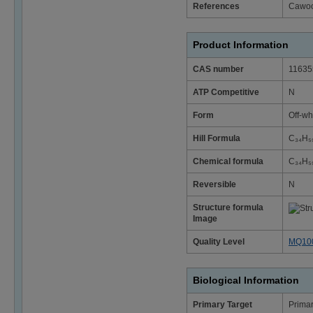
References
Cawood
Product Information
CAS number
11635
ATP Competitive
N
Form
Off-wh
Hill Formula
C₃₄H₅
Chemical formula
C₃₄H₅
Reversible
N
Structure formula
Image
Quality Level
MQ10
Biological Information
Primary Target
Primar