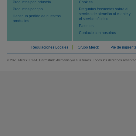
Productos por industria
Cookies
Productos por tipo
Preguntas frecuentes sobre el
servicio de atención al cliente y
Hacer un pedido de nuestros
el servicio técnico
productos
Patentes
Contacte con nosotros
Regulaciones Locales
Grupo Merck
Pie de imprent
© 2025 Merck KGaA, Darmstadt, Alemania y/o sus filiales. Todos los derechos reserva