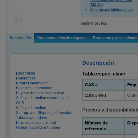
(MSDS)
Referencias bibliográficas
Sinónimos: FB₂
Descripción
Documentación de respaldo
Productos y aplicaciones
Descripción
Description
Tabla espec. clave
References
Product Information
CAS #
Empi
Biological Information
Physicochemical Information
116355-84-1
C₃₄H₅
Safety Information according to
GHS
Safety Information
Precios y disponibilida
Storage and Shipping Information
Tabla espec. clave
Precios y disponibilidad
Número de
Disp
Global Trade Item Number
referencia