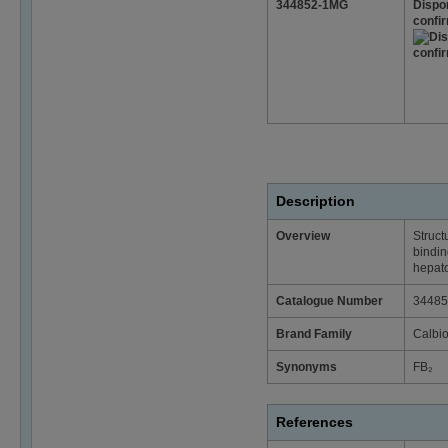
344852-1MG
Dispon
confi
Description
Overview
Struct
bindin
hepato
Catalogue Number
34485
Brand Family
Calbi
Synonyms
FB₂
References