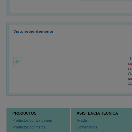
Visto recientemente
3
Si
Fu
Fu
mo
11
PRODUCTOS
ASISTENCIA TÉCNICA
Productos por aplicación
Ayuda
Productos por marca
Comentarios