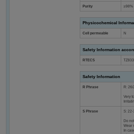
Purity
≥98% 
Physicochemical Informa
Cell permeable
N
Safety Information acco
RTECS
TZ833
Safety Information
R Phrase
R: 26/
Very t
Irrita
S Phrase
S: 22-
Do not
Wear s
In cas