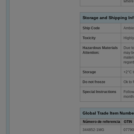
where 
Storage and Shipping In
Ship Code
Ambie
Toxicity
Highly
Hazardous Materials
Due to
Attention:
may be
materi
regard
Storage
+2°C 
Do not freeze
Ok to 
Special Instructions
Follow
months
Global Trade Item Numbe
Número de referencia
GTIN
344852-1MG
07790