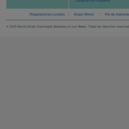
Contacte con nosotros
Regulaciones Locales
Grupo Merck
Pie de imprent
© 2025 Merck KGaA, Darmstadt, Alemania y/o sus filiales. Todos los derechos reserva