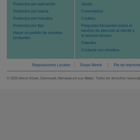
Productos por aplicación
Ayuda
Productos por marca
Comentarios
Productos por industria
Cookies
Productos por tipo
Preguntas frecuentes sobre el
servicio de atención al cliente y
Hacer un pedido de nuestros
el servicio técnico
productos
Patentes
Contacte con nosotros
Regulaciones Locales
Grupo Merck
Pie de imprent
© 2025 Merck KGaA, Darmstadt, Alemania y/o sus filiales. Todos los derechos reserva