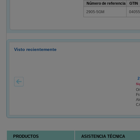
Número de referencia
GTIN
2905-5GM
04055
Visto recientemente
2
Si
O
Fr
Al
CA
PRODUCTOS
ASISTENCIA TÉCNICA