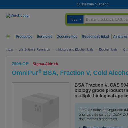
Guatemala
/
Español
Todo
Productos
Servicios
Documentos
Responsabilidad
Asistenc
Inicio
>
Life Science Research
>
Inhibitors and Biochemicals
>
Biochemicals
>
Om
2905-OP
Sigma-Aldrich
®
OmniPur
BSA, Fraction V, Cold Alcoho
BSA Fraction V, CAS 9048
biology grade product th
multiple biological appli
Ficha de datos de seguridad (M
análisis y de calidad (CoA y CoQ
documentos disponibles.
Ficha datos de seguridad