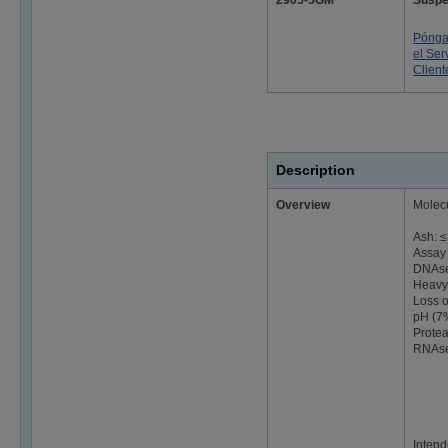
2905-5GM
Suspe
Pónga
el Ser
Client
Description
Overview
Molecu
Ash: 
Assay 
DNAse
Heavy
Loss 
pH (7%
Protea
RNAse
Intend