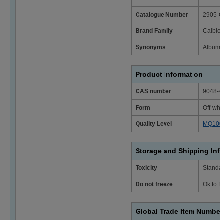
Catalogue Number
2905-
Brand Family
Calbi
Synonyms
Albumi
Product Information
CAS number
9048-
Form
Off-wh
Quality Level
MQ10
Storage and Shipping In
Toxicity
Stand
Do not freeze
Ok to 
Global Trade Item Numbe