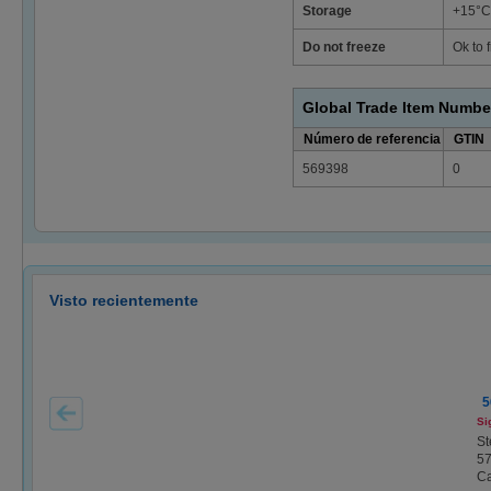
Storage
+15°C
Do not freeze
Ok to 
Global Trade Item Numbe
Número de referencia
GTIN
569398
0
Visto recientemente
5
Si
St
57
Ca