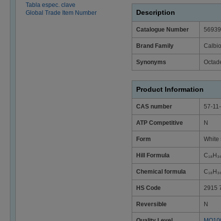
Tabla espec. clave
Description
Global Trade Item Number
Catalogue Number
56939
Brand Family
Calbi
Synonyms
Octad
Product Information
CAS number
57-11
ATP Competitive
N
Form
White 
Hill Formula
C₁₈H₃
Chemical formula
C₁₈H₃
HS Code
2915 
Reversible
N
Quality Level
MQ10