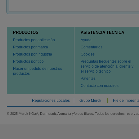
PRODUCTOS
ASISTENCIA TÉCNICA
Productos por aplicación
Ayuda
Productos por marca
Comentarios
Productos por industria
Cookies
Productos por tipo
Preguntas frecuentes sobre el
servicio de atención al cliente y
Hacer un pedido de nuestros
el servicio técnico
productos
Patentes
Contacte con nosotros
Regulaciones Locales
Grupo Merck
Pie de imprent
© 2025 Merck KGaA, Darmstadt, Alemania y/o sus filiales. Todos los derechos reserva