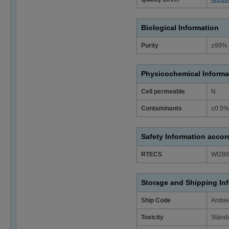
Biological Information
Purity
≥99% 
Physicochemical Informa
Cell permeable
N
Contaminants
≤0.5% 
Safety Information acco
RTECS
WI280
Storage and Shipping In
Ship Code
Ambie
Toxicity
Stand