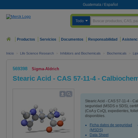
Guatemala
/
Español
Todo
Productos
Servicios
Documentos
Responsabilidad
Asistenc
Inicio
>
Life Science Research
>
Inhibitors and Biochemicals
>
Biochemicals
>
Lip
569398
Sigma-Aldrich
Stearic Acid - CAS 57-11-4 - Calbioche
Stearic Acid - CAS 57-11-4 - C
seguridad (MSDS o SDS), certifi
(CoA y CoQ), expedientes, foll
disponibles.
Ficha datos de seguridad
(MSDS)
Data Sheet