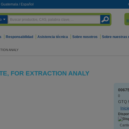
Guatemala
/
Español
o
I
s
Responsabilidad
Asistencia técnica
Sobre nosotros
Sobre nuestras
TION ANALY
TE, FOR EXTRACTION ANALY
0067
0
GTQ 5
Inic
Dispon
Canti