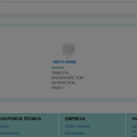
00675-500ML
Supelco
TRIBUTYL
PHOSPHATE, FOR
EXTRACTION
ANALY
ASISTENCIA TÉCNICA
EMPRESA
In
Ayuda
Sobre nosotros
So
de
Comentarios
Novedades
ser