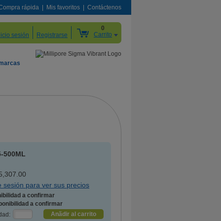
Compra rápida
Mis favoritos
Contáctenos
0
Carrito
nicio sesión
Registrarse
 marcas
5-500ML
,307.00
ie sesión para ver sus precios
ibilidad a confirmar
Anãdir al carrito
dad: