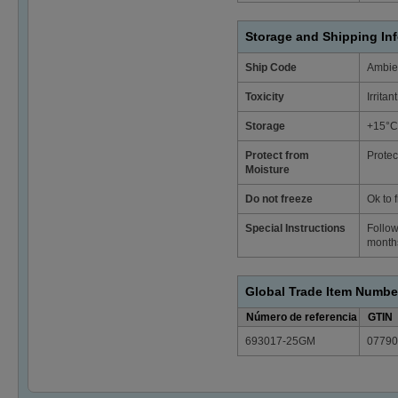
Storage and Shipping In
Ship Code
Ambie
Toxicity
Irritant
Storage
+15°C
Protect from
Protec
Moisture
Do not freeze
Ok to 
Special Instructions
Follow
months
Global Trade Item Numbe
Número de referencia
GTIN
693017-25GM
07790