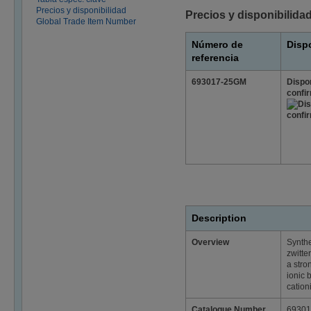
Precios y disponibilidad
Precios y disponibilida
Global Trade Item Number
Número de
Disp
referencia
693017-25GM
Dispon
confi
Description
Overview
Synthe
zwitte
a stro
ionic 
cation
Catalogue Number
69301