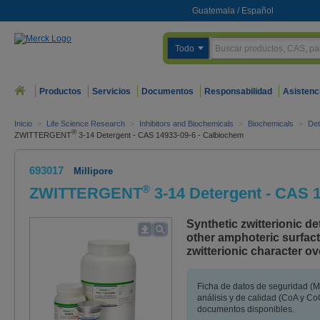
Guatemala
/
Español
Todo
Productos
Servicios
Documentos
Responsabilidad
Asistenc
Inicio
>
Life Science Research
>
Inhibitors and Biochemicals
>
Biochemicals
>
Det
®
ZWITTERGENT
3-14 Detergent - CAS 14933-09-6 - Calbiochem
693017
Millipore
®
ZWITTERGENT
3-14 Detergent - CAS 
Synthetic zwitterionic de
other amphoteric surfacta
zwitterionic character o
Ficha de datos de seguridad (M
análisis y de calidad (CoA y CoQ
documentos disponibles.