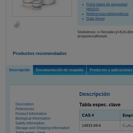
Ficha datos de seguridad
(MSDS)
Referencias bibliográficas
Data Sheet
Sinónimos:
n
-Tetradecyl-N,N-di
propanesulfonate
Productos recomendados
Descripción
Documentación de respaldo
Productos y aplicaciones
Descripción
Description
Tabla espec. clave
References
Product Information
CAS #
Empi
Biological Information
Safety Information
14933-09-6
C₁₉H₄
Storage and Shipping Information
Tabla espec. clave