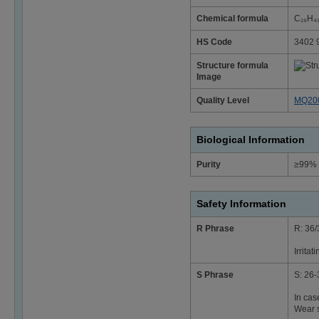
Chemical formula
C₁₉H₄
HS Code
3402 
Structure formula
Image
Quality Level
MQ20
Biological Information
Purity
≥99% 
Safety Information
R Phrase
R: 36/
Irrita
S Phrase
S: 26-
In cas
Wear s