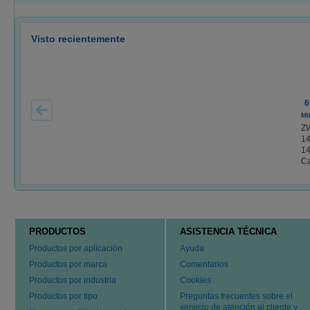
Visto recientemente
6
Mi
Z
14
14
Ca
PRODUCTOS
ASISTENCIA TÉCNICA
Productos por aplicación
Ayuda
Productos por marca
Comentarios
Productos por industria
Cookies
Productos por tipo
Preguntas frecuentes sobre el
servicio de atención al cliente y