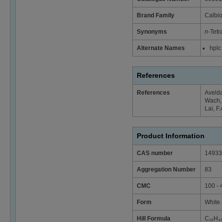
Brand Family
Calbi
Synonyms
n
-Tet
Alternate Names
hplc
References
References
Avelda
Wach, 
Lai, F.
Product Information
CAS number
14933
Aggregation Number
83
CMC
100 -
Form
White 
Hill Formula
C₁₉H₄