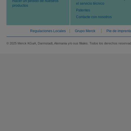
Hacer un pedido de nuestros
el servicio técnico
productos
Patentes
Contacte con nosotros
Regulaciones Locales
Grupo Merck
Pie de imprent
© 2025 Merck KGaA, Darmstadt, Alemania y/o sus filiales. Todos los derechos reserva