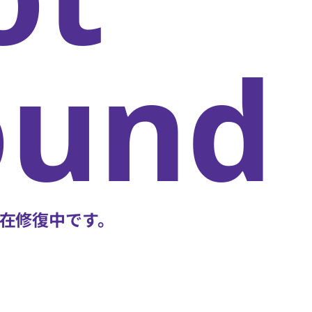
oun
在修復中です。