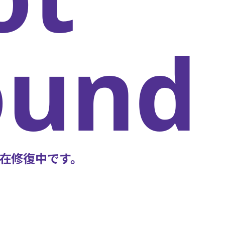
oun
在修復中です。