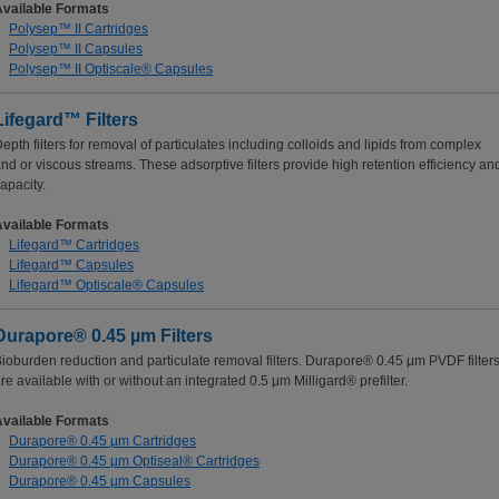
Available Formats
Polysep™ II Cartridges
Polysep™ II Capsules
Polysep
™
II Optiscale® Capsules
Lifegard™ Filters
epth filters for removal of particulates including colloids and lipids from complex
nd or viscous streams. These adsorptive filters provide high retention efficiency an
apacity.
Available Formats
Lifegard™ Cartridges
Lifegard™ Capsules
Lifegard™ Optiscale® Capsules
Durapore® 0.45 µm Filters
ioburden reduction and particulate removal filters. Durapore® 0.45 μm PVDF filter
re available with or without an integrated 0.5 μm Milligard® prefilter.
Available Formats
Durapore® 0.45 µm Cartridges
Durapore® 0.45 µm Optiseal® Cartridges
Durapore® 0.45 µm Capsules