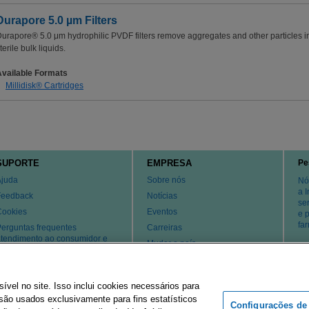
Durapore 5.0 µm Filters
urapore® 5.0 μm hydrophilic PVDF filters remove aggregates and other particles i
terile bulk liquids.
Available Formats
Millidisk® Cartridges
SUPORTE
EMPRESA
Pe
Ajuda
Sobre nós
Nó
a 
Feedback
Notícias
se
Cookies
Eventos
e 
fa
erguntas frequentes
Carreiras
tendimento ao consumidor e
Mudar o país
uporte técnico
atentes
Contate-nos
el no site. Isso inclui cookies necessários para
ão usados ​​exclusivamente para fins estatísticos
Configurações de