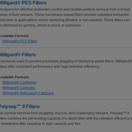
Milligard® PES Filters
esigned for effective bioburden control and reliable particle removal from a broad
ange of fluid streams. These membrane-based filters provide validated bioburden
eduction in applications where sterilizing filtration is not required. These filters can
e sterilized by gamma, steam in place or autoclave.
Available Formats
Milligard® PES Filters
Milligard® Filters
ommonly used to prevent premature plugging of sterilizing-grade filters. Milligard®
ilters offer consistent performance with high retention efficiency.
Available Formats
Milligard® Cartridges
Milligard® Capsules
Milligard® Optiscale® Capsules
Polysep™ II Filters
or particle removal from plugging, viscous, and challenging streams, Polysep™ II
ilters combine the dirt-holding capacity of a depth filter with the retention efficiency o
 membrane filter resulting in high capacity and flux.