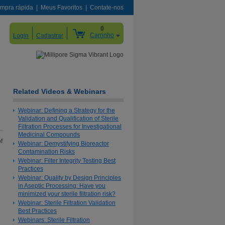
mpra rápida
Meus Favoritos
Contate-nos
0
Carrinho
Login
Cadastrar
Related Videos & Webinars
Webinar: Defining a Strategy for the
Validation and Qualification of Sterile
Filtration Processes for Investigational
Medicinal Compounds
f
Webinar: Demystifying Bioreactor
Contamination Risks
Webinar: Filter Integrity Testing Best
Practices
Webinar: Quality by Design Principles
in Aseptic Processing: Have you
minimized your sterile filtration risk?
Webinar: Sterile Filtration Validation
Best Practices
Webinars: Sterile Filtration