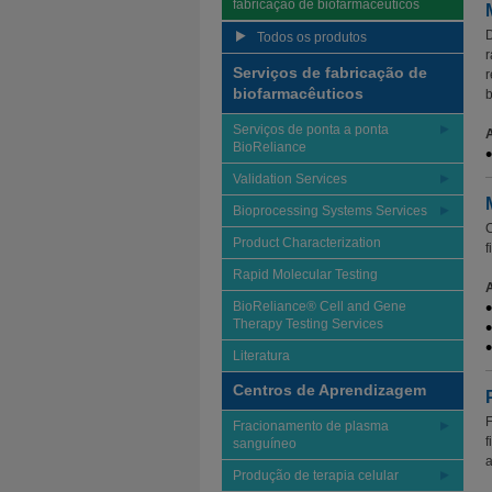
fabricação de biofarmacêuticos
D
Todos os produtos
r
Serviços de fabricação de
r
biofarmacêuticos
b
Serviços de ponta a ponta
BioReliance
Validation Services
Bioprocessing Systems Services
C
Product Characterization
f
Rapid Molecular Testing
BioReliance® Cell and Gene
Therapy Testing Services
Literatura
Centros de Aprendizagem
F
Fracionamento de plasma
f
sanguíneo
a
Produção de terapia celular