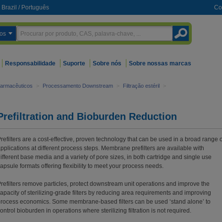
Brazil
/
Português
Co
os
Responsabilidade
Suporte
Sobre nós
Sobre nossas marcas
farmacêuticos
>
Processamento Downstream
>
Filtração estéril
>
Prefiltration and Bioburden Reduction
refilters are a cost-effective, proven technology that can be used in a broad range o
pplications at different process steps. Membrane prefilters are available with
ifferent base media and a variety of pore sizes, in both cartridge and single use
apsule formats offering flexibility to meet your process needs.
refilters remove particles, protect downstream unit operations and improve the
apacity of sterilizing-grade filters by reducing area requirements and improving
rocess economics. Some membrane-based filters can be used ‘stand alone’ to
ontrol bioburden in operations where sterilizing filtration is not required.