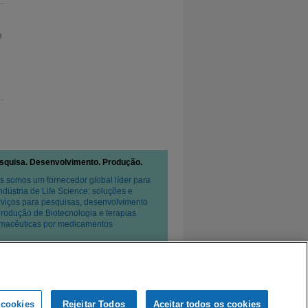
n
squisa. Desenvolvimento. Produção.
s somos um fornecedor global líder para
Indústria de Life Science: soluções e
rviços para pesquisas, desenvolvimento
produção de Biotecnologia e terapias
rmacêuticas por medicamentos
 cookies
Rejeitar Todos
Aceitar todos os cookies