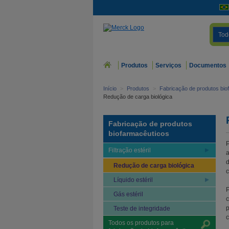
Tod
Produtos
Serviços
Documentos
Início
>
Produtos
>
Fabricação de produtos bio
Redução de carga biológica
Fabricação de produtos
biofarmacêuticos
P
Filtração estéril
a
d
Redução de carga biológica
c
Líquido estéril
P
Gás estéril
c
p
Teste de integridade
c
Todos os produtos para