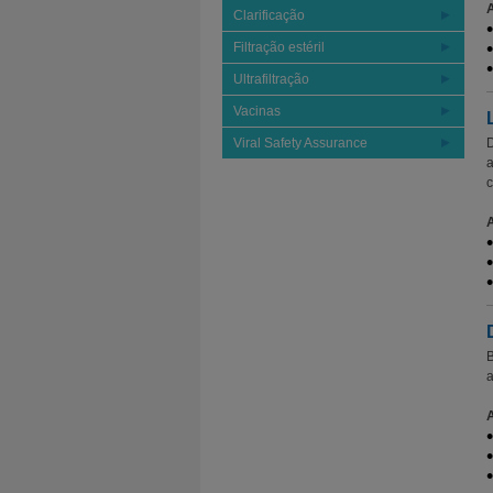
Clarificação
Filtração estéril
Ultrafiltração
Vacinas
Viral Safety Assurance
D
a
c
B
a