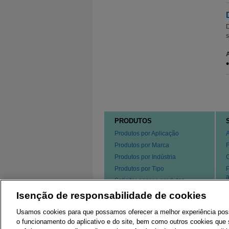
D
s
PRODUTOS
Produtos por Aplicação
Produtos por Marca
Produtos por Indústria
Produtos por Tipo
P
a
Solicitar nossos produtos
s
Isenção de responsabilidade de cookies
P
Usamos cookies para que possamos oferecer a melhor experiência possív
o funcionamento do aplicativo e do site, bem como outros cookies que s