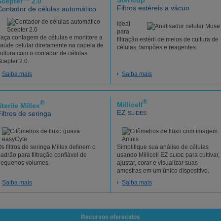
Stericup
Scepter™ 2.0
Filtros estéreis a vácuo
Contador de células automático
Ideal
para
aça contagem de células e monitore a
filtração estéril de meios de cultura de
aúde celular diretamente na capela de
células, tampões e reagentes.
ultura com o contador de células
cepter 2.0.
Saiba mais
Saiba mais
®
®
Millicell
Sterile Millex
EZ
Filtros de seringa
SLIDES
s filtros de seringa Millex definem o
Simplifique sua análise de células
adrão para filtração confiável de
usando Millicell EZ
para cultivar,
SLIDE
pequenos volumes.
ajustar, corar e visualizar suas
amostras em um único dispositivo.
Saiba mais
Saiba mais
Recursos oferecidos