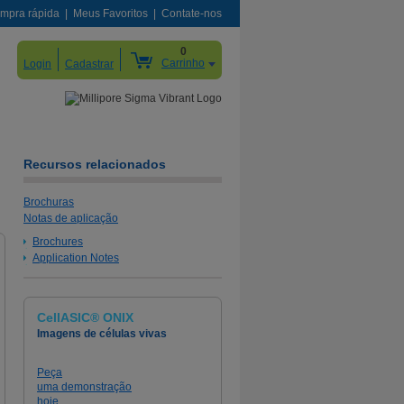
mpra rápida
Meus Favoritos
Contate-nos
0
Carrinho
Login
Cadastrar
Recursos relacionados
Brochuras
Notas de aplicação
Brochures
Application Notes
®
Plataforma microfluídica Cellasic
Onix
Assuma o controle.
Projete experimentos dinâmicos do modo CellASIC.
CellASIC® ONIX
Imagens de células vivas
Peça
Assuma o controle
uma demonstração
hoje