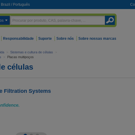
Brazil
/
Português
Co
os
Responsabilidade
Suporte
Sobre nós
Sobre nossas marcas
ida
>
Sistemas e cultura de células
>
s
>
Placas multipoços
e células
 Filtration Systems
onfidence.