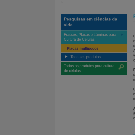
Pesquisas em ciências da
vida
Frascos, Placas e Lâminas para
C
Cultura de Células
e
c
Placas multipoços
A
v
Todos os produtos
c
Todos os produtos para cultura
P
de células
c
m
C
c
m
A
a
c