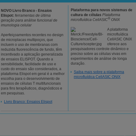
Plataforma para novos sistemas de
NOVO Livro Branco - Ensaios
cultura de células
Plataforma
Elispot:
ferramentas de última
®
microfluídica CellASIC
ONIX
geração para análise funcional de
imunologia celular
A plataforma
microfluídica
Aperfeiçoamentos recentes no design
CellASIC ONIX
de microplacas multipoços, que
oferece aos
incluem o uso de membranas com
pesquisadores controle dinâmico e
reduzida fluorescência de fundo, têm
preciso sobre as células vivas em
incentivado a aplicação generalizada
experimentos de análise de longa
de ensaios ELISPOT. Quando a
duração.
sensibilidade, facilidade de uso e
custo do ensaio são considerados, a
Saiba mais sobre a plataforma
plataforma Elispot em geral é a melhor
microfluídica CellASIC ONIX
escolha para o desenvolvimento de
ensaios de células T multifuncionais
para fins terapêuticos, diagnósticos e
em pesquisas.
Livro Branco: Ensaios Elispot