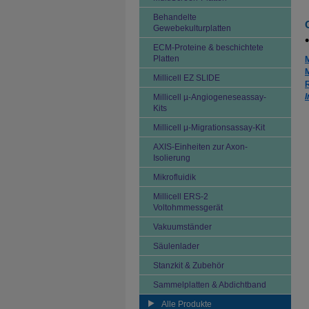
Behandelte
Gewebekulturplatten
ECM-Proteine & beschichtete
Platten
Millicell EZ SLIDE
I
Millicell µ-Angiogeneseassay-
Kits
Millicell μ-Migrationsassay-Kit
AXIS-Einheiten zur Axon-
Isolierung
Mikrofluidik
Millicell ERS-2
Voltohmmessgerät
Vakuumständer
Säulenlader
Stanzkit & Zubehör
Sammelplatten & Abdichtband
Alle Produkte