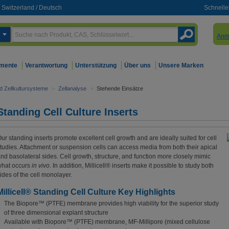
Switzerland
/
Deutsch
Schnelle
Anm
mente
Verantwortung
Unterstützung
Über uns
Unsere Marken
nd Zellkultursysteme
>
Zellanalyse
>
Stehende Einsätze
Standing Cell Culture Inserts
ur standing inserts promote excellent cell growth and are ideally suited for cell
tudies. Attachment or suspension cells can access media from both their apical
nd basolateral sides. Cell growth, structure, and function more closely mimic
what occurs
in vivo
. In addition, Millicell® inserts make it possible to study both
ides of the cell monolayer.
Millicell® Standing Cell Culture Key Highlights
The Biopore™ (PTFE) membrane provides high viability for the superior study
of three dimensional explant structure
Available with Biopore™ (PTFE) membrane, MF-Millipore (mixed cellulose