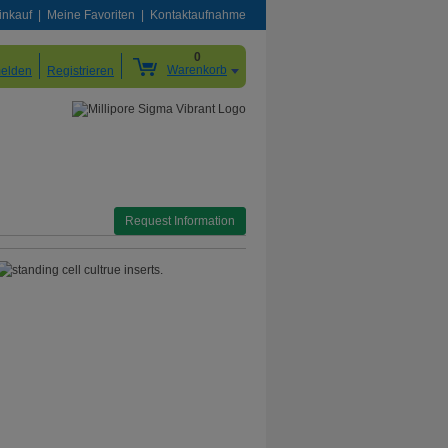
inkauf
Meine Favoriten
Kontaktaufnahme
0
Warenkorb
elden
Registrieren
Request Information