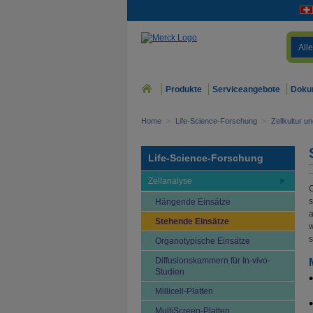
Alle
Produkte
Serviceangebote
Doku
Home
>
Life-Science-Forschung
>
Zellkultur u
Life-Science-Forschung
Zellanalyse
O
s
Hängende Einsätze
a
Stehende Einsätze
s
Organotypische Einsätze
Diffusionskammern für In-vivo-
Studien
Millicell-Platten
MultiScreen-Platten