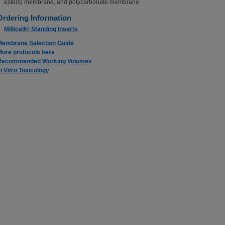
esters) membrane, and polycarbonate membrane
Ordering Information
Millicell® Standing Inserts
Membrane Selection Guide
More protocols here
Recommended Working Volumes
n Vitro
Toxicology