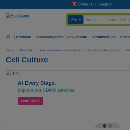
Switzerland
/
Deutsch
Alle
Produkte
Serviceangebote
Dokumente
Verantwortung
Unter
Home
>
Produkte
>
Biopharmazeutische Produktion
>
Upstream-Processing
>
Zel
Cell Culture
At Every Stage.
Explore our CDMO services
Learn More