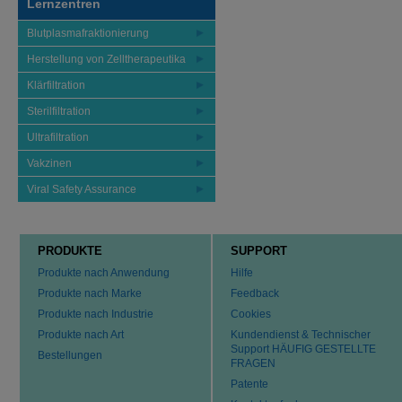
Lernzentren
Blutplasmafraktionierung
Herstellung von Zelltherapeutika
Klärfiltration
Sterilfiltration
Ultrafiltration
Vakzinen
Viral Safety Assurance
PRODUKTE
SUPPORT
Produkte nach Anwendung
Hilfe
Produkte nach Marke
Feedback
Produkte nach Industrie
Cookies
Produkte nach Art
Kundendienst & Technischer
Support HÄUFIG GESTELLTE
Bestellungen
FRAGEN
Patente