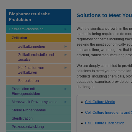
Biopharmazeutische
Solutions to Meet Yo
Produktion
With the significant growth in the n
Upstream-Processing
market is being required to do mor
Zellkultur
regulatory concerns including trace
seeking the most economically soun
Zellkulturmedien
the same time, we recognize that t
Zellkulturrohstoffe und -
efficient, robust manufacturing pro
zusätze
We are deeply committed to provid
Klärfiltration von
solutions to meet your mammalian c
Zellkulturen
products, including chemicals, biore
Bioreaktoren
decades of expertise, provide con
challenges.
Produktion mit
Einwegprodukten
Mehrzweck-Prozesssysteme
Cell Culture Media
Sterile Probennahme
Cell Culture Ingredients an
Sterilfiltration
Cell Culture Clarification
Prozessentwicklung