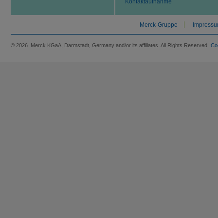
Kontaktaufnahme
Merck-Gruppe
Impress
© 2026 Merck KGaA, Darmstadt, Germany and/or its affiliates. All Rights Reserved.
Co