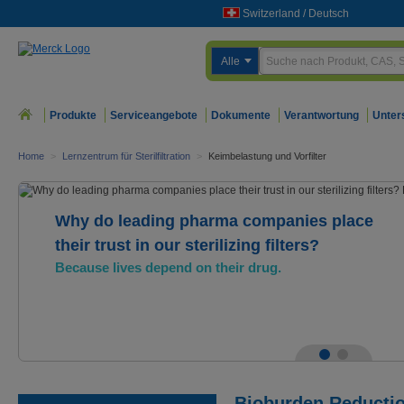
Switzerland
/
Deutsch
Alle
Produkte
Serviceangebote
Dokumente
Verantwortung
Unter
Home
>
Lernzentrum für Sterilfiltration
>
Keimbelastung und Vorfilter
Why do leading pharma companies place
their trust in our sterilizing filters?
Because lives depend on their drug.
Bioburden Reducti