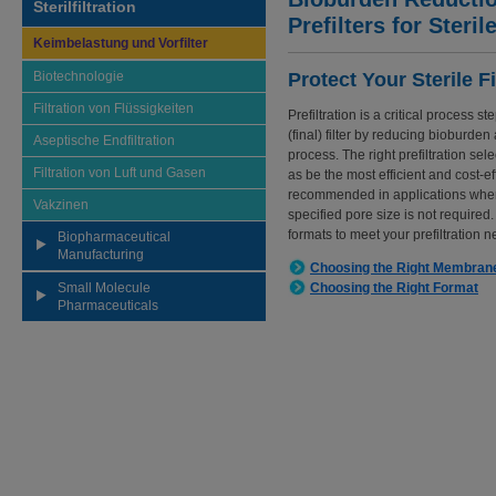
Sterilfiltration
Prefilters for Sterile
Keimbelastung und Vorfilter
Biotechnologie
Protect Your Sterile Fi
Filtration von Flüssigkeiten
Prefiltration is a critical process 
(final) filter by reducing bioburde
Aseptische Endfiltration
process. The right prefiltration sel
Filtration von Luft und Gasen
as be the most efficient and cost-eff
recommended in applications wher
Vakzinen
specified pore size is not required.
formats to meet your prefiltration n
Biopharmaceutical
Manufacturing
Choosing the Right Membran
Small Molecule
Choosing the Right Format
Pharmaceuticals