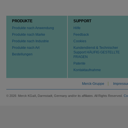
PRODUKTE
SUPPORT
Produkte nach Anwendung
Hilfe
Produkte nach Marke
Feedback
Produkte nach Industrie
Cookies
Produkte nach Art
Kundendienst & Technischer
Support HÄUFIG GESTELLTE
Bestellungen
FRAGEN
Patente
Kontaktaufnahme
Merck-Gruppe
Impress
© 2026 Merck KGaA, Darmstadt, Germany and/or its affiliates. All Rights Reserved.
Co