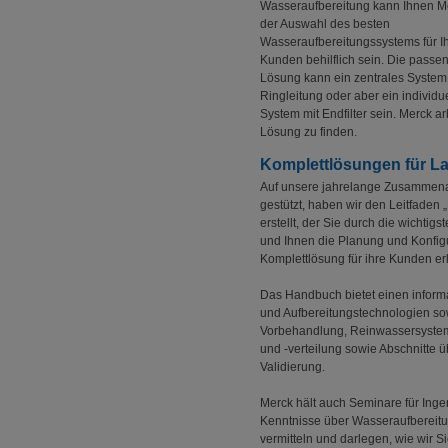
Wasseraufbereitung kann Ihnen M
der Auswahl des besten
Wasseraufbereitungssystems für I
Kunden behilflich sein. Die passe
Lösung kann ein zentrales System 
Ringleitung oder aber ein individu
System mit Endfilter sein. Merck a
Lösung zu finden.
Komplettlösungen für L
Auf unsere jahrelange Zusammenar
gestützt, haben wir den Leitfaden 
erstellt, der Sie durch die wichtigs
und Ihnen die Planung und Konfigu
Komplettlösung für ihre Kunden erl
Das Handbuch bietet einen inform
und Aufbereitungstechnologien sow
Vorbehandlung, Reinwassersyste
und -verteilung sowie Abschnitte
Validierung.
Merck hält auch Seminare für Inge
Kenntnisse über Wasseraufbereitu
vermitteln und darlegen, wie wir S