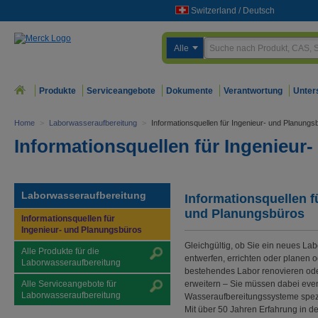
Switzerland
/
Deutsch
Alle
Produkte
Serviceangebote
Dokumente
Verantwortung
Unter
Home
>
Laborwasseraufbereitung
>
Informationsquellen für Ingenieur- und Planungs
Informationsquellen für Ingenieur
Laborwasseraufbereitung
Informationsquellen f
und Planungsbüros
Informationsquellen für
Ingenieur- und Planungsbüros
Gleichgültig, ob Sie ein neues Lab
Alle Produkte für die
entwerfen, errichten oder planen o
Laborwasseraufbereitung
bestehendes Labor renovieren od
Alle Serviceangebote für
erweitern – Sie müssen dabei even
Laborwasseraufbereitung
Wasseraufbereitungssysteme spezi
Mit über 50 Jahren Erfahrung in de