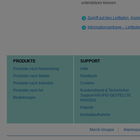
unterstützen können.
Zugriff auf den Leitfaden „Kom
Informationsanfrage – Leitfad
PRODUKTE
SUPPORT
Produkte nach Anwendung
Hilfe
Produkte nach Marke
Feedback
Produkte nach Industrie
Cookies
Produkte nach Art
Kundendienst & Technischer
Support HÄUFIG GESTELLTE
Bestellungen
FRAGEN
Patente
Kontaktaufnahme
Merck-Gruppe
Impress