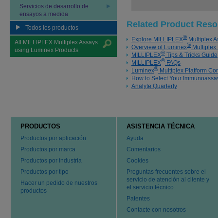
Servicios de desarrollo de
ensayos a medida
Related Product Reso
Todos los productos
®
Explore MILLIPLEX
Multiplex A
All MILLIPLEX Multiplex Assays
®
Overview of Luminex
Multiplex
using Luminex Products
®
MILLIPLEX
Tips & Tricks Guide
®
MILLIPLEX
FAQs
®
Luminex
Multiplex Platform C
How to Select Your Immunoassay
Analyte Quarterly
PRODUCTOS
ASISTENCIA TÉCNICA
Productos por aplicación
Ayuda
Productos por marca
Comentarios
Productos por industria
Cookies
Productos por tipo
Preguntas frecuentes sobre el
servicio de atención al cliente y
Hacer un pedido de nuestros
el servicio técnico
productos
Patentes
Contacte con nosotros