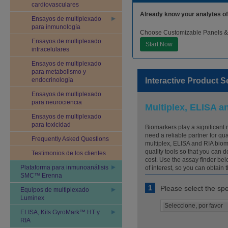
cardiovasculares
Already know your analytes of
Ensayos de multiplexado
para inmunología
Choose Customizable Panels &
Ensayos de multiplexado
Start Now
intracelulares
Ensayos de multiplexado
para metabolismo y
endocrinología
Interactive Product S
Ensayos de multiplexado
para neurociencia
Multiplex, ELISA a
Ensayos de multiplexado
para toxicidad
Biomarkers play a significant
need a reliable partner for qu
Frequently Asked Questions
multiplex, ELISA and RIA biom
quality tools so that you can 
Testimonios de los clientes
cost. Use the assay finder bel
Plataforma para inmunoanálisis
of interest, so you can obtain t
SMC™ Erenna
1
Please select the spe
Equipos de multiplexado
Luminex
ELISA, Kits GyroMark™ HT y
RIA