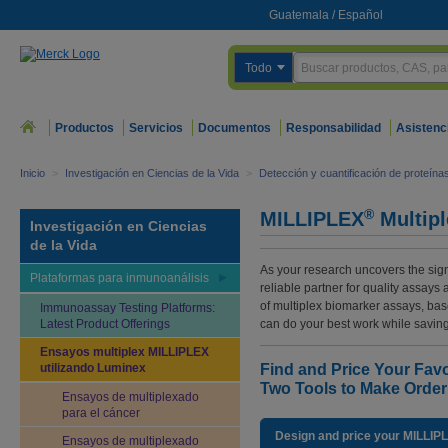
Guatemala
/
Español
Todo
Productos
Servicios
Documentos
Responsabilidad
Asistenc
Inicio
>
Investigación en Ciencias de la Vida
>
Detección y cuantificación de proteína
®
MILLIPLEX
Multipl
Investigación en Ciencias
de la Vida
As your research uncovers the sign
Plataformas para inmunoanálisis
reliable partner for quality assay
of multiplex biomarker assays, b
Immunoassay Testing Platforms:
Latest Product Offerings
can do your best work while saving 
Ensayos multiplex MILLIPLEX
utilizando Luminex
Find and Price Your Favo
Two Tools to Make Order
Ensayos de multiplexado
para el cáncer
Design and price your MILLIP
Ensayos de multiplexado