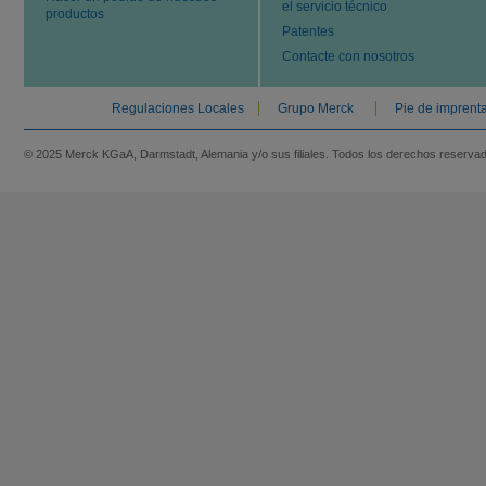
el servicio técnico
productos
Patentes
Contacte con nosotros
Regulaciones Locales
Grupo Merck
Pie de imprent
© 2025 Merck KGaA, Darmstadt, Alemania y/o sus filiales. Todos los derechos reserva