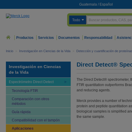
Guatemala
/
Español
Todo
Productos
Servicios
Documentos
Responsabilidad
Asistenc
Inicio
>
Investigación en Ciencias de la Vida
>
Detección y cuantificación de proteína
Direct Detect® Spe
Investigación en Ciencias
de la Vida
The Direct Detect® spectrometer, th
Espectrómetro Direct Detect
FTIR quantitation outperforms Bra
and reducing agents.
Tecnología FTIR
Comparación con otros
Merck provides a number of technic
métodos
protein and peptide quantitation as 
biological samples is simplified an
Guía rápida
the same sample.
Compatibilidad con el tampón
Aplicaciones