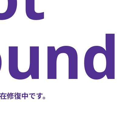
oun
在修復中です。