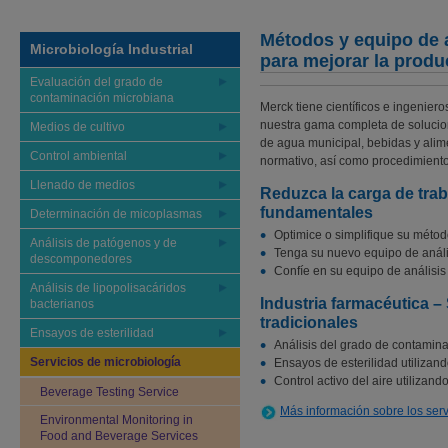
Métodos y equipo de a
Microbiología Industrial
para mejorar la produc
Evaluación del grado de
contaminación microbiana
Merck tiene científicos e ingenie
nuestra gama completa de solucion
Medios de cultivo
de agua municipal, bebidas y alim
Control ambiental
normativo, así como procedimiento
Llenado de medios
Reduzca la carga de trab
fundamentales
Determinación de micoplasmas
Optimice o simplifique su método
Análisis de patógenos y de
Tenga su nuevo equipo de anál
descomponedores
Confíe en su equipo de análisis
Análisis de lipopolisacáridos
Industria farmacéutica –
bacterianos
tradicionales
Ensayos de esterilidad
Análisis del grado de contaminac
Servicios de microbiología
Ensayos de esterilidad utilizand
Control activo del aire utilizand
Beverage Testing Service
Más información sobre los serv
Environmental Monitoring in
Food and Beverage Services