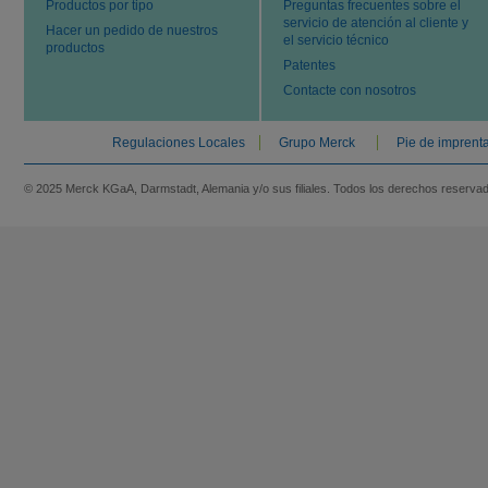
Productos por tipo
Preguntas frecuentes sobre el
servicio de atención al cliente y
Hacer un pedido de nuestros
el servicio técnico
productos
Patentes
Contacte con nosotros
Regulaciones Locales
Grupo Merck
Pie de imprent
© 2025 Merck KGaA, Darmstadt, Alemania y/o sus filiales. Todos los derechos reserva