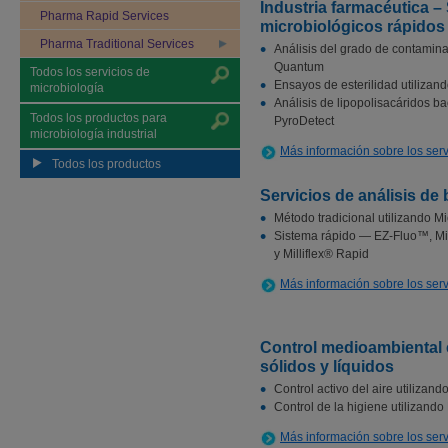
Industria farmacéutica –
Pharma Rapid Services
microbiológicos rápidos
Pharma Traditional Services
Análisis del grado de contaminac
Quantum
Todos los servicios de
Ensayos de esterilidad utilizand
microbiología
Análisis de lipopolisacáridos ba
Todos los productos para
PyroDetect
microbiología industrial
Más información sobre los serv
Todos los productos
Servicios de análisis de
Método tradicional utilizando Mi
Sistema rápido — EZ-Fluo™, Mi
y Milliflex® Rapid
Más información sobre los serv
Control medioambiental e
sólidos y líquidos
Control activo del aire utiliz
Control de la higiene utilizand
Más información sobre los serv