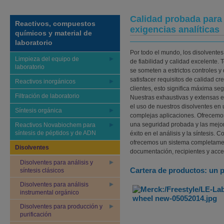
Calidad probada para 
Reactivos, compuestos
exigencias analíticas
químicos y material de
laboratorio
Por todo el mundo, los disolvente
Limpieza del equipo de
de fiabilidad y calidad excelente.
laboratorio
se someten a estrictos controles y
satisfacer requisitos de calidad cr
Reactivos inorgánicos
clientes, esto significa máxima seg
Filtración de laboratorio
Nuestras exhaustivas y extensas e
el uso de nuestros disolventes en
Síntesis orgánica
complejas aplicaciones. Ofrecemos
una seguridad probada y las mejor
Reactivos Novabiochem para
síntesis de péptidos y de ADN
éxito en el análisis y la síntesis. 
ofrecemos un sistema completamen
Disolventes
documentación, recipientes y acce
Disolventes para análisis y
Cartera de productos: un
síntesis clásicos
Disolventes para análisis
instrumental orgánico
Disolventes para producción y
purificación