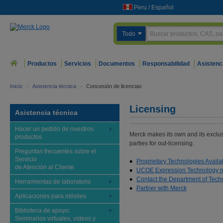
Peru
/
Español
Todo
Productos
Servicios
Documentos
Responsabilidad
Asistenc
Inicio
>
Asistencia técnica
>
Concesión de licencias
Licensing
Asistencia técnica
Hacer un pedido de nuestros
Merck makes its own and its exclus
productos
parties for out-licensing.
Preguntas frecuentes sobre el
Servicio
Proprietary Technologies Availa
de Atención al Cliente
UCOE Expression Technology now
Contact the Department of Tech
Herramientas de laboratorio
Partner with Merck
Aplicaciones para móviles
Biblioteca de apoyo:
Seminarios virtuales, vídeos y