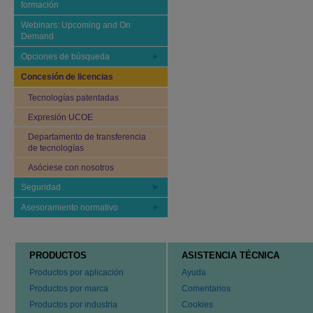
formación
Webinars: Upcoming and On
Demand
Opciones de búsqueda
Concesión de licencias
Tecnologías patentadas
Expresión UCOE
Departamento de transferencia
de tecnologías
Asóciese con nosotros
Seguridad
Asesoramiento normativo
PRODUCTOS
ASISTENCIA TÉCNICA
Productos por aplicación
Ayuda
Productos por marca
Comentarios
Productos por industria
Cookies