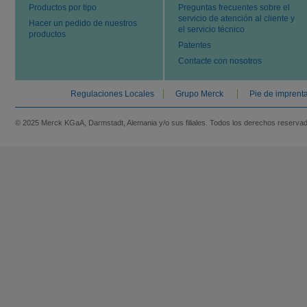
Productos por tipo
Preguntas frecuentes sobre el
servicio de atención al cliente y
Hacer un pedido de nuestros
el servicio técnico
productos
Patentes
Contacte con nosotros
Regulaciones Locales
Grupo Merck
Pie de imprent
© 2025 Merck KGaA, Darmstadt, Alemania y/o sus filiales. Todos los derechos reserva