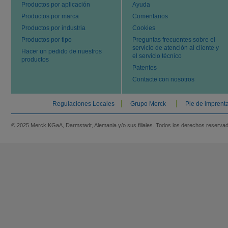
Productos por aplicación
Ayuda
Productos por marca
Comentarios
Productos por industria
Cookies
Productos por tipo
Preguntas frecuentes sobre el
servicio de atención al cliente y
Hacer un pedido de nuestros
el servicio técnico
productos
Patentes
Contacte con nosotros
Regulaciones Locales
Grupo Merck
Pie de imprent
© 2025 Merck KGaA, Darmstadt, Alemania y/o sus filiales. Todos los derechos reserva