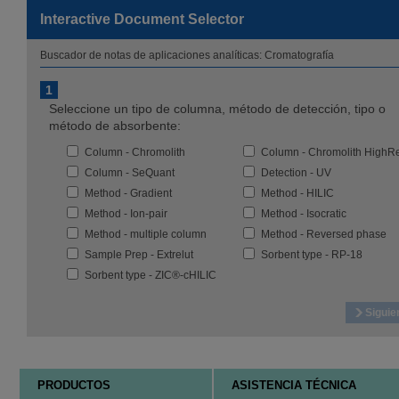
Interactive Document Selector
Buscador de notas de aplicaciones analíticas: Cromatografía
1
Seleccione un tipo de columna, método de detección, tipo o
método de absorbente:
Column - Chromolith
Column - Chromolith HighResolutio
Column - SeQuant
Detection - UV
Method - Gradient
Method - HILIC
Method - Ion-pair
Method - Isocratic
Method - multiple column
Method - Reversed phase
Sample Prep - Extrelut
Sorbent type - RP-18
Sorbent type - ZIC®-cHILIC
Siguie
PRODUCTOS
ASISTENCIA TÉCNICA