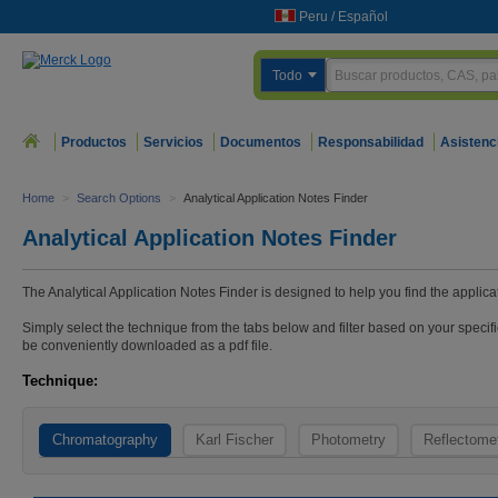
Peru
/
Español
Todo
Productos
Servicios
Documentos
Responsabilidad
Asistenc
Home
>
Search Options
>
Analytical Application Notes Finder
Analytical Application Notes Finder
The Analytical Application Notes Finder is designed to help you find the applica
Simply select the technique from the tabs below and filter based on your specifi
be conveniently downloaded as a pdf file.
Technique:
Chromatography
Karl Fischer
Photometry
Reflectome