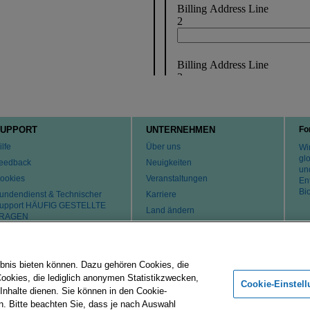
UPPORT
UNTERNEHMEN
Fo
ilfe
Über uns
Wir
gl
eedback
Neuigkeiten
un
ookies
Veranstaltungen
En
Bi
undendienst & Technischer
Karriere
upport HÄUFIG GESTELLTE
Land ändern
RAGEN
atente
ontaktaufnahme
bnis bieten können. Dazu gehören Cookies, die
Cookies, die lediglich anonymen Statistikzwecken,
Merck-Gruppe
Impressum
Nutzungsbedingungen
Datenschu
Cookie-Einstel
 Inhalte dienen. Sie können in den Cookie-
n. Bitte beachten Sie, dass je nach Auswahl