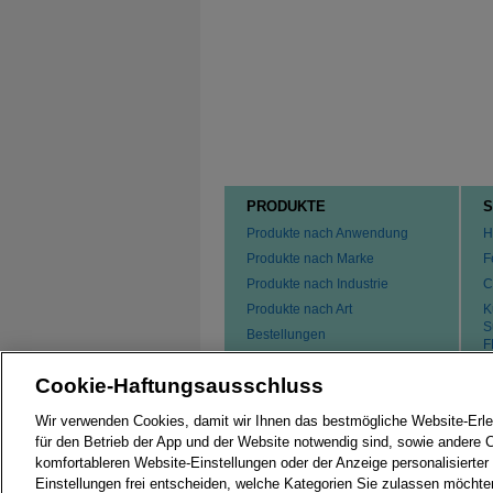
PRODUKTE
S
Produkte nach Anwendung
H
Produkte nach Marke
F
Produkte nach Industrie
C
Produkte nach Art
K
S
Bestellungen
F
P
Cookie-Haftungsausschluss
K
Wir verwenden Cookies, damit wir Ihnen das bestmögliche Website-Erle
für den Betrieb der App und der Website notwendig sind, sowie andere 
komfortableren Website-Einstellungen oder der Anzeige personalisierter
Einstellungen frei entscheiden, welche Kategorien Sie zulassen möchte