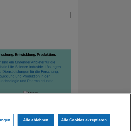
rschung. Entwicklung. Produktion.
 sind ein führender Anbieter für die
obale Life-Science-Industrie: Lösungen
d Dienstleistungen für die Forschung,
twicklung und Produktion in der
otechnologie und Pharmaindustrie.
tzerklärung
Verkaufsbedingungen
lungen
Alle ablehnen
Alle Cookies akzeptieren