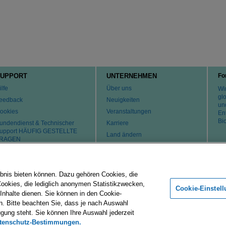
UPPORT
UNTERNEHMEN
Fo
ilfe
Über uns
Wir
gl
eedback
Neuigkeiten
un
ookies
Veranstaltungen
En
Bi
undendienst & Technischer
Karriere
upport HÄUFIG GESTELLTE
Land ändern
RAGEN
atente
ontaktaufnahme
bnis bieten können. Dazu gehören Cookies, die
Cookies, die lediglich anonymen Statistikzwecken,
Merck-Gruppe
Impressum
Nutzungsbedingungen
Datenschu
Cookie-Einstel
 Inhalte dienen. Sie können in den Cookie-
n. Bitte beachten Sie, dass je nach Auswahl
 affiliates. All Rights Reserved.
Cookie-Einstellungen
ügung steht. Sie können Ihre Auswahl jederzeit
bH, is a subsidiary of Merck KGaA.
tenschutz-Bestimmungen.