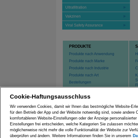
Ultrafiltration
Vakzinen
Viral Safety Assurance
PRODUKTE
S
Produkte nach Anwendung
H
Produkte nach Marke
F
Produkte nach Industrie
C
Produkte nach Art
K
S
Bestellungen
F
P
Cookie-Haftungsausschluss
K
Wir verwenden Cookies, damit wir Ihnen das bestmögliche Website-Erle
für den Betrieb der App und der Website notwendig sind, sowie andere 
komfortableren Website-Einstellungen oder der Anzeige personalisierter
Einstellungen frei entscheiden, welche Kategorien Sie zulassen möchte
© 2026 Merck KGaA, Darmstadt, Germany and/or its
möglicherweise nicht mehr die volle Funktionalität der Website zur Verf
The selling corporate entity, Merck Chemicals Gm
überprüfen und ändern. Weitere Informationen finden Sie in unserem
Da