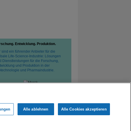
rschung. Entwicklung. Produktion.
 sind ein führender Anbieter für die
obale Life-Science-Industrie: Lösungen
d Dienstleistungen für die Forschung,
twicklung und Produktion in der
otechnologie und Pharmaindustrie.
tzerklärung
Verkaufsbedingungen
lungen
Alle ablehnen
Alle Cookies akzeptieren