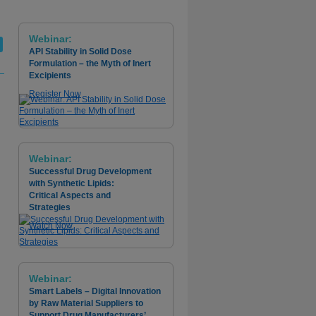
Webinar:
API Stability in Solid Dose
Formulation – the Myth of Inert
Excipients
Register Now
Webinar:
Successful Drug Development
with Synthetic Lipids:
Critical Aspects and
Strategies
Watch Now
Webinar:
Smart Labels – Digital Innovation
by Raw Material Suppliers to
Support Drug Manufacturers’