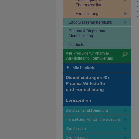
Aufreinigung von
Pharmazeutika
Formulierung
Laborwasseraufbereitung
Pharma & Biopharma
Manufacturing
Products
Alle Produkte für Pharma-
Wirkstoffe und Formulierung
Alle Produkte
Dienstleistungen für
Pharma-Wirkstoffe
und Formulierung
Lernzentren
Blutplasmafraktionierung
Herstellung von Zelltherapeutika
Klärfiltration
Sterilfiltration