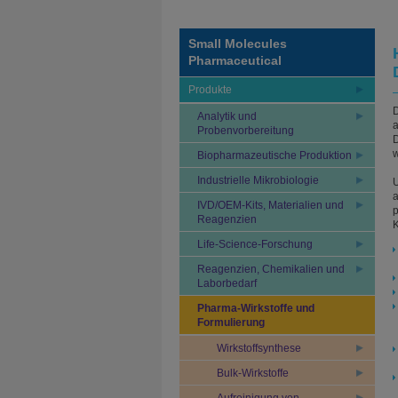
Small Molecules
Pharmaceutical
Produkte
D
Analytik und
a
Probenvorbereitung
D
w
Biopharmazeutische Produktion
Industrielle Mikrobiologie
IVD/OEM-Kits, Materialien und
p
Reagenzien
K
Life-Science-Forschung
Reagenzien, Chemikalien und
Laborbedarf
Pharma-Wirkstoffe und
Formulierung
Wirkstoffsynthese
Bulk-Wirkstoffe