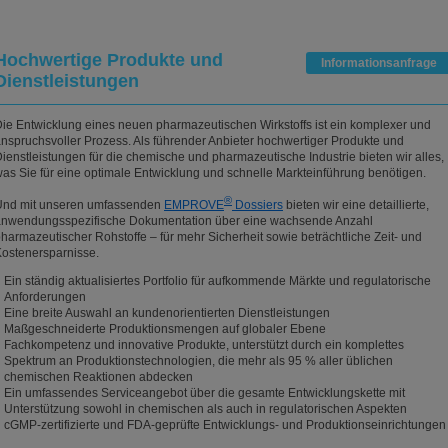
Hochwertige Produkte und
Informationsanfrage
Dienstleistungen
ie Entwicklung eines neuen pharmazeutischen Wirkstoffs ist ein komplexer und
nspruchsvoller Prozess. Als führender Anbieter hochwertiger Produkte und
ienstleistungen für die chemische und pharmazeutische Industrie bieten wir alles,
as Sie für eine optimale Entwicklung und schnelle Markteinführung benötigen.
®
Und mit unseren umfassenden
EMPROVE
Dossiers
bieten wir eine detaillierte,
anwendungsspezifische Dokumentation über eine wachsende Anzahl
harmazeutischer Rohstoffe – für mehr Sicherheit sowie beträchtliche Zeit- und
ostenersparnisse.
Ein ständig aktualisiertes Portfolio für aufkommende Märkte und regulatorische
Anforderungen
Eine breite Auswahl an kundenorientierten Dienstleistungen
Maßgeschneiderte Produktionsmengen auf globaler Ebene
Fachkompetenz und innovative Produkte, unterstützt durch ein komplettes
Spektrum an Produktionstechnologien, die mehr als 95 % aller üblichen
chemischen Reaktionen abdecken
Ein umfassendes Serviceangebot über die gesamte Entwicklungskette mit
Unterstützung sowohl in chemischen als auch in regulatorischen Aspekten
cGMP-zertifizierte und FDA-geprüfte Entwicklungs- und Produktionseinrichtungen