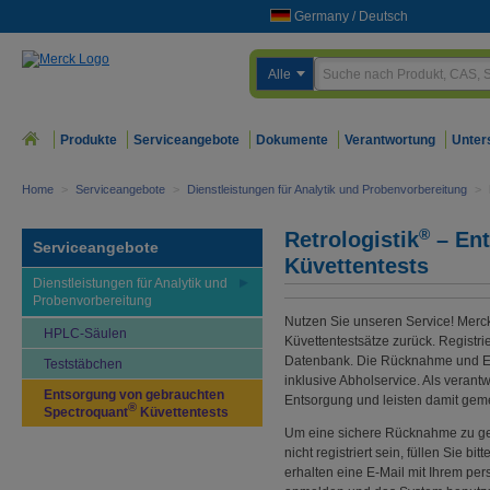
Germany
/
Deutsch
Alle
Produkte
Serviceangebote
Dokumente
Verantwortung
Unter
Home
>
Serviceangebote
>
Dienstleistungen für Analytik und Probenvorbereitung
>
®
Retrologistik
– Ent
Serviceangebote
Küvettentests
Dienstleistungen für Analytik und
Probenvorbereitung
Nutzen Sie unseren Service! Merc
HPLC-Säulen
Küvettentestsätze zurück. Registri
Datenbank. Die Rücknahme und Ents
Teststäbchen
inklusive Abholservice. Als verant
Entsorgung von gebrauchten
Entsorgung und leisten damit gem
®
Spectroquant
Küvettentests
Um eine sichere Rücknahme zu ge
nicht registriert sein, füllen Sie b
erhalten eine E-Mail mit Ihrem pe