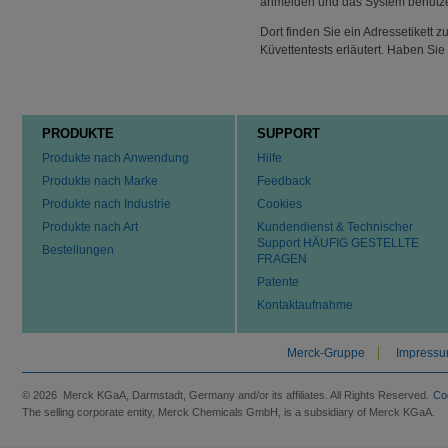
anmelden und das System benutz
Dort finden Sie ein Adressetikett 
Küvettentests erläutert. Haben Sie 
PRODUKTE
SUPPORT
Produkte nach Anwendung
Hilfe
Produkte nach Marke
Feedback
Produkte nach Industrie
Cookies
Produkte nach Art
Kundendienst & Technischer
Support HÄUFIG GESTELLTE
Bestellungen
FRAGEN
Patente
Kontaktaufnahme
Merck-Gruppe
Impress
© 2026 Merck KGaA, Darmstadt, Germany and/or its affiliates. All Rights Reserved.
Co
The selling corporate entity, Merck Chemicals GmbH, is a subsidiary of Merck KGaA.