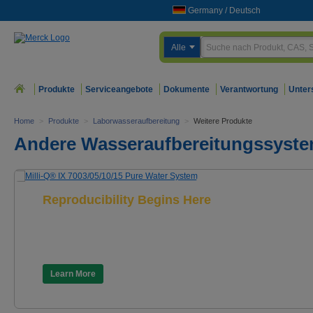
Germany
/
Deutsch
Alle
Produkte
Serviceangebote
Dokumente
Verantwortung
Unter
Home
>
Produkte
>
Laborwasseraufbereitung
>
Weitere Produkte
Andere Wasseraufbereitungssyst
Reproducibility Begins Here
Milli-Q® IX 7003/05/10/15
Pure Water System
Learn More