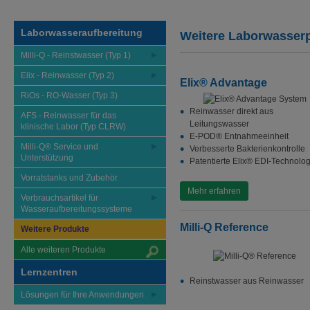
Laborwasseraufbereitung
Weitere Laborwasser
Milli-Q - Reinstwasser (Typ 1)
Elix - Reinwasser (Typ 2)
Elix® Advantage
RiOs - RO-Wasser (Typ 3)
Reinwasser direkt aus
AFS - Reinwasser für das
Leitungswasser
klinische Labor (Typ CLRW)
E-POD® Entnahmeeinheit
Milli-Q® Service und
Verbesserte Bakterienkontrolle
Unterstützung
Patentierte Elix® EDI-Technolog
Vorratstanks und Zubehör
Mehr erfahren
Verbrauchsartikel für
Wasseraufbereitungssysteme
Milli-Q Reference
Weitere Produkte
Alle weiteren Produkte
Lernzentren
Reinstwasser aus Reinwasser
Lösungen für Ihre Anwendungen