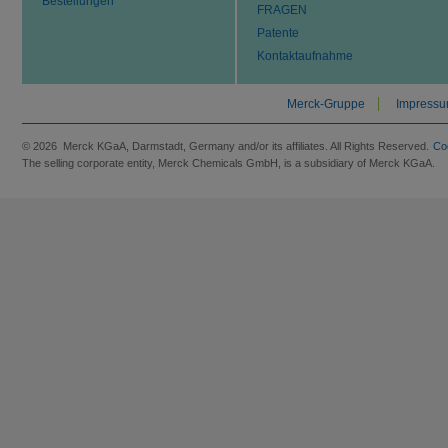
Bestellungen
FRAGEN
Patente
Kontaktaufnahme
Merck-Gruppe
Impress
© 2026 Merck KGaA, Darmstadt, Germany and/or its affiliates. All Rights Reserved.
Co
The selling corporate entity, Merck Chemicals GmbH, is a subsidiary of Merck KGaA.