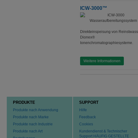
ICW-3000™
Direkteinspeisung von Reinstwass
Dionex®
Ionenchromatographiesysteme.
Weitere Informationen
PRODUKTE
SUPPORT
Produkte nach Anwendung
Hilfe
Produkte nach Marke
Feedback
Produkte nach Industrie
Cookies
Produkte nach Art
Kundendienst & Technischer
Support HÄUFIG GESTELLTE