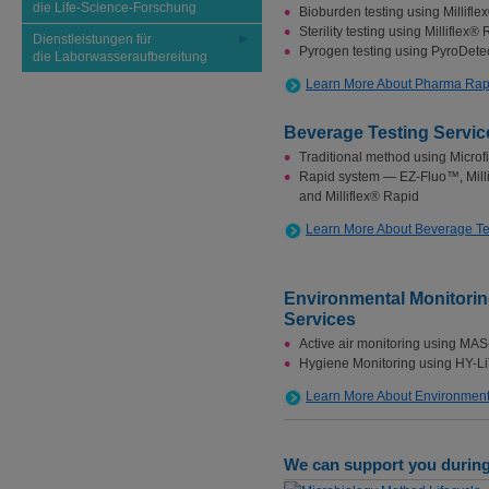
die Life-Science-Forschung
Bioburden testing using Millifl
Sterility testing using Milliflex®
Dienstleistungen für
Pyrogen testing using PyroDet
die Laborwasseraufbereitung
Learn More About Pharma Rap
Beverage Testing Servic
Traditional method using Microf
Rapid system — EZ-Fluo™, Mill
and Milliflex® Rapid
Learn More About Beverage Te
Environmental Monitori
Services
Active air monitoring using M
Hygiene Monitoring using HY-L
Learn More About Environment
We can support you during 