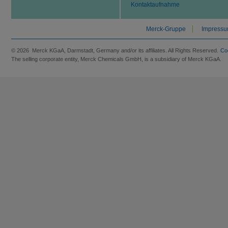
Kontaktaufnahme
Merck-Gruppe
Impress
© 2026 Merck KGaA, Darmstadt, Germany and/or its affiliates. All Rights Reserved.
Co
The selling corporate entity, Merck Chemicals GmbH, is a subsidiary of Merck KGaA.