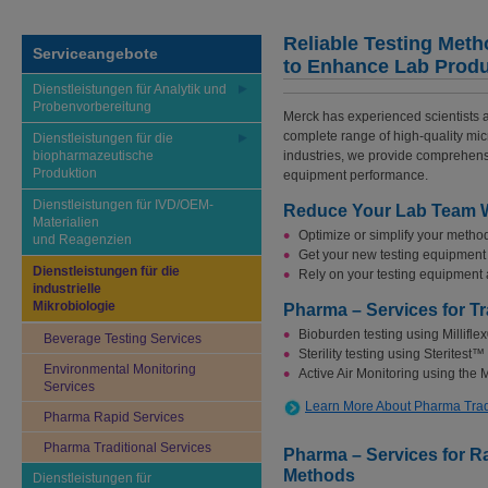
Reliable Testing Met
Serviceangebote
to Enhance Lab Produ
Dienstleistungen für Analytik und
Probenvorbereitung
Merck has experienced scientists a
complete range of high-quality mic
Dienstleistungen für die
biopharmazeutische
industries, we provide comprehensi
Produktion
equipment performance.
Dienstleistungen für IVD/OEM-
Reduce Your Lab Team Wo
Materialien
Optimize or simplify your method
und Reagenzien
Get your new testing equipment 
Dienstleistungen für die
Rely on your testing equipment 
industrielle
Mikrobiologie
Pharma – Services for Tr
Bioburden testing using Millifle
Beverage Testing Services
Sterility testing using Steritest
Environmental Monitoring
Active Air Monitoring using th
Services
Learn More About Pharma Trad
Pharma Rapid Services
Pharma Traditional Services
Pharma – Services for Ra
Methods
Dienstleistungen für