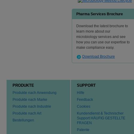
Pharma Services Brochure
Download the latest brochure to
learn more about our
microbiology services and see
how you can use our expertise to
make compliance easy.
Download Brochure
PRODUKTE
SUPPORT
Produkte nach Anwendung
Hilfe
Produkte nach Marke
Feedback
Produkte nach Industrie
Cookies
Produkte nach Art
Kundendienst & Technischer
Support HÄUFIG GESTELLTE
Bestellungen
FRAGEN
Patente