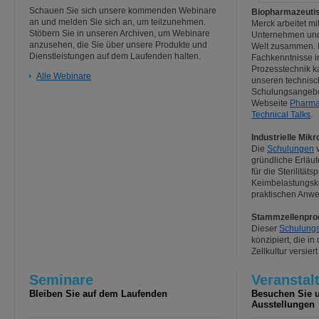
Schauen Sie sich unsere kommenden Webinare
Biopharmazeutis
an und melden Sie sich an, um teilzunehmen.
Merck arbeitet mi
Stöbern Sie in unseren Archiven, um Webinare
Unternehmen und
anzusehen, die Sie über unsere Produkte und
Welt zusammen. D
Dienstleistungen auf dem Laufenden halten.
Fachkenntnisse 
Prozesstechnik 
Alle Webinare
unseren technisc
Schulungsangebot
Webseite
Pharma
Technical Talks
.
Industrielle Mikr
Die
Schulungen
v
gründliche Erläu
für die Sterilität
Keimbelastungskon
praktischen Anw
Stammzellenpro
Dieser
Schulung
konzipiert, die 
Zellkultur versiert
Seminare
Veranstal
Bleiben Sie auf dem Laufenden
Besuchen Sie 
Ausstellungen