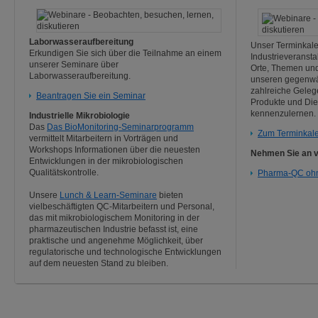
Laborwasseraufbereitung
Unser Terminkale
Erkundigen Sie sich über die Teilnahme an einem
Industrieveransta
unserer Seminare über
Orte, Themen und
Laborwasseraufbereitung.
unseren gegenwä
zahlreiche Geleg
Beantragen Sie ein Seminar
Produkte und Die
kennenzulernen.
Industrielle Mikrobiologie
Das
Das BioMonitoring-Seminarprogramm
Zum Terminkal
vermittelt Mitarbeitern in Vorträgen und
Workshops Informationen über die neuesten
Nehmen Sie an vi
Entwicklungen in der mikrobiologischen
Qualitätskontrolle.
Pharma-QC oh
Unsere
Lunch & Learn-Seminare
bieten
vielbeschäftigten QC-Mitarbeitern und Personal,
das mit mikrobiologischem Monitoring in der
pharmazeutischen Industrie befasst ist, eine
praktische und angenehme Möglichkeit, über
regulatorische und technologische Entwicklungen
auf dem neuesten Stand zu bleiben.