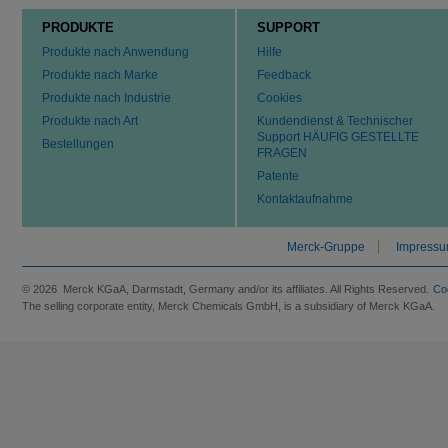
PRODUKTE
SUPPORT
Produkte nach Anwendung
Hilfe
Produkte nach Marke
Feedback
Produkte nach Industrie
Cookies
Produkte nach Art
Kundendienst & Technischer
Support HÄUFIG GESTELLTE
Bestellungen
FRAGEN
Patente
Kontaktaufnahme
Merck-Gruppe
Impress
© 2026 Merck KGaA, Darmstadt, Germany and/or its affiliates. All Rights Reserved.
Co
The selling corporate entity, Merck Chemicals GmbH, is a subsidiary of Merck KGaA.