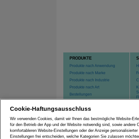
PRODUKTE
S
Produkte nach Anwendung
H
Produkte nach Marke
F
Produkte nach Industrie
C
Produkte nach Art
K
S
Bestellungen
F
P
Cookie-Haftungsausschluss
K
Wir verwenden Cookies, damit wir Ihnen das bestmögliche Website-Erle
für den Betrieb der App und der Website notwendig sind, sowie andere 
komfortableren Website-Einstellungen oder der Anzeige personalisierter
Einstellungen frei entscheiden, welche Kategorien Sie zulassen möchte