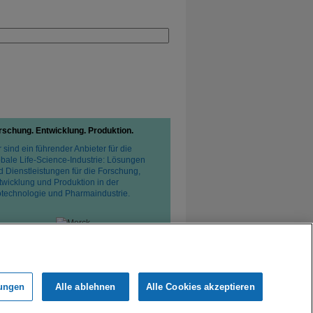
rschung. Entwicklung. Produktion.
 sind ein führender Anbieter für die
obale Life-Science-Industrie: Lösungen
d Dienstleistungen für die Forschung,
twicklung und Produktion in der
otechnologie und Pharmaindustrie.
tzerklärung
Verkaufsbedingungen
lungen
Alle ablehnen
Alle Cookies akzeptieren