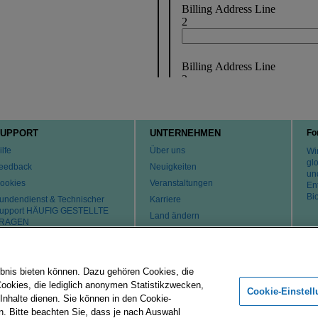
UPPORT
UNTERNEHMEN
Fo
ilfe
Über uns
Wir
gl
eedback
Neuigkeiten
un
ookies
Veranstaltungen
En
Bi
undendienst & Technischer
Karriere
upport HÄUFIG GESTELLTE
Land ändern
RAGEN
atente
ontaktaufnahme
bnis bieten können. Dazu gehören Cookies, die
Cookies, die lediglich anonymen Statistikzwecken,
Merck-Gruppe
Impressum
Nutzungsbedingungen
Datenschu
Cookie-Einstel
 Inhalte dienen. Sie können in den Cookie-
n. Bitte beachten Sie, dass je nach Auswahl