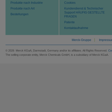
Produkte nach Industrie
Cookies
Produkte nach Art
Kundendienst & Technischer
Support HÄUFIG GESTELLTE
Bestellungen
FRAGEN
Patente
Kontaktaufnahme
Merck-Gruppe
Impress
© 2026 Merck KGaA, Darmstadt, Germany and/or its affiliates. All Rights Reserved.
Co
The selling corporate entity, Merck Chemicals GmbH, is a subsidiary of Merck KGaA.