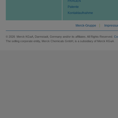
FRAGEN
Patente
Kontaktaufnahme
Merck-Gruppe
Impress
© 2026 Merck KGaA, Darmstadt, Germany and/or its affiliates. All Rights Reserved.
Co
The selling corporate entity, Merck Chemicals GmbH, is a subsidiary of Merck KGaA.