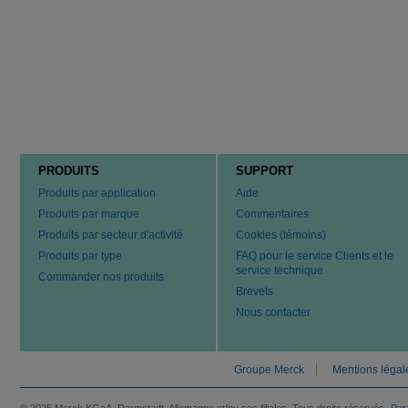
PRODUITS
SUPPORT
Produits par application
Aide
Produits par marque
Commentaires
Produits par secteur d'activité
Cookies (témoins)
Produits par type
FAQ pour le service Clients et le
service technique
Commander nos produits
Brevets
Nous contacter
Groupe Merck
Mentions légal