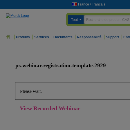
France
/
Français
Tout
Produits
Services
Documents
Responsabilité
Support
Ent