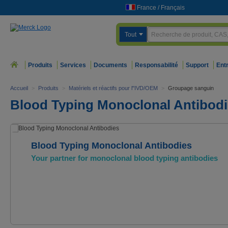
France
/
Français
Tout
Produits
Services
Documents
Responsabilité
Support
Ent
Accueil
>
Produits
>
Matériels et réactifs pour l"IVD/OEM
>
Groupage sanguin
Blood Typing Monoclonal Antibod
Blood Typing Monoclonal Antibodies
Your partner for monoclonal blood typing antibodies