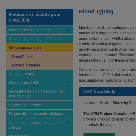
Blood Typing
Matériels et réactifs pour
l'IVD/OEM
Merck is one of the leading provid
Membranes à flux latéral
market. Our large portfolio of stan
manufacturing use (FFMU) allows 
Services de fabrication à façon
variety of blood typing reagents a
Groupage sanguin
quality backed by our ISO-certified
experienced personnel. This enables
Réactifs finis
ensures the quality of these antib
Matière première
We offer our range of monoclonal a
Analyses d'urine
intermediates, FFMU, finished reag
use, unlabelled vials to full custo
Membranes OEM
Microsphères polymères et billes
OEM Case Study
magnétiques
Increase Market Share by Sele
Système anaérobie
Diagnostic et recherche cliniques
The OEM Project Situation
: A 
process of expanding its portfoli
Anticorps en grandes quantités et
penetrate the market...
à façon