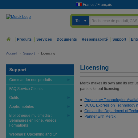
France
/
Français
Tout
Produits
Services
Documents
Responsabilité
Support
Ent
Accueil
>
Support
>
Licencing
Licensing
Support
Commander nos produits
Merck makes its own and its exclus
FAQ Service Clients
parties for out-licensing.
Outils
Proprietary Technologies Availa
UCOE Expression Technology now
Applis mobiles
Contact the Department of Tech
Bibliothèque multimédia :
Partner with Merck
Séminaires en ligne, Vidéos,
Formations
Webinars: Upcoming and On