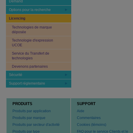
Demand
Options pour la recherche
Licencing
Technologies de marque
déposée
Technologie d'expression
UCOE
Service du Transfert de
technologies
Devenons partenaires
Sécurité
Support réglementaire
PRODUITS
SUPPORT
Produits par application
Aide
Produits par marque
Commentaires
Produits par secteur d'activité
Cookies (témoins)
Produits par type
FAQ pour le service Clients et le