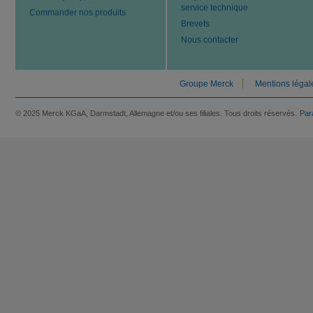
service technique
Commander nos produits
Brevets
Nous contacter
Groupe Merck
Mentions légal
© 2025 Merck KGaA, Darmstadt, Allemagne et/ou ses filiales. Tous droits réservés.
Par