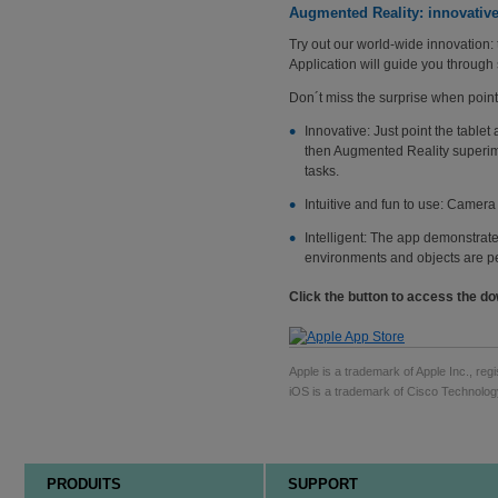
Augmented Reality: innovative, 
Try out our world-wide innovation
Application will guide you through
Don´t miss the surprise when pointi
Innovative: Just point the tablet
then Augmented Reality superim
tasks.
Intuitive and fun to use: Camer
Intelligent: The app demonstrate
environments and objects are p
Click the button to access the do
Apple is a trademark of Apple Inc., regi
iOS is a trademark of Cisco Technolog
PRODUITS
SUPPORT