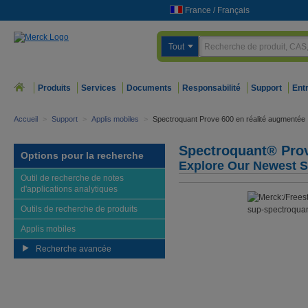
France
/
Français
Tout
Produits
Services
Documents
Responsabilité
Support
Ent
Accueil
>
Support
>
Applis mobiles
>
Spectroquant Prove 600 en réalité augmentée
Spectroquant® Pro
Options pour la recherche
Explore Our Newest 
Outil de recherche de notes
d'applications analytiques
Outils de recherche de produits
Applis mobiles
Recherche avancée