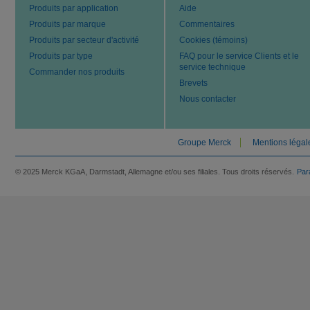
Produits par application
Aide
Produits par marque
Commentaires
Produits par secteur d'activité
Cookies (témoins)
Produits par type
FAQ pour le service Clients et le
service technique
Commander nos produits
Brevets
Nous contacter
Groupe Merck
Mentions légal
© 2025 Merck KGaA, Darmstadt, Allemagne et/ou ses filiales. Tous droits réservés.
Par