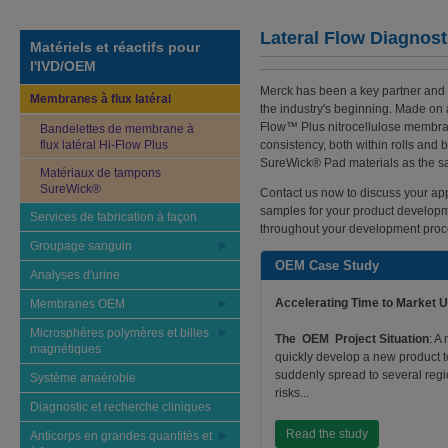
Lateral Flow Diagnost
Matériels et réactifs pour
l'IVD/OEM
Merck has been a key partner and 
Membranes à flux latéral
the industry's beginning. Made on a
Flow™ Plus nitrocellulose membra
Bandelettes de membrane à
flux latéral Hi-Flow Plus
consistency, both within rolls and 
SureWick® Pad materials as the sa
Matériaux de tampons
SureWick®
Contact us now to discuss your app
samples for your product developme
Services de fabrication à façon
throughout your development proc
Groupage sanguin
OEM Case Study
Analyses d'urine
Accelerating Time to Market 
Membranes OEM
Microsphères polymères et billes
The OEM Project Situation
: A
magnétiques
quickly develop a new product t
suddenly spread to several regi
Système anaérobie
risks...
Diagnostic et recherche cliniques
Read the study
Anticorps en grandes quantités et