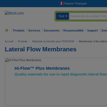
France
/
Français
Tout
Produits
Services
Documents
Responsabilité
Support
Ent
Accueil
>
Produits
>
Matériels et réactifs pour l"IVD/OEM
>
Membranes à flux latéra
Lateral Flow Membranes
Hi-Flow™ Plus Membranes
Quality materials for use in rapid diagnostic lateral flow