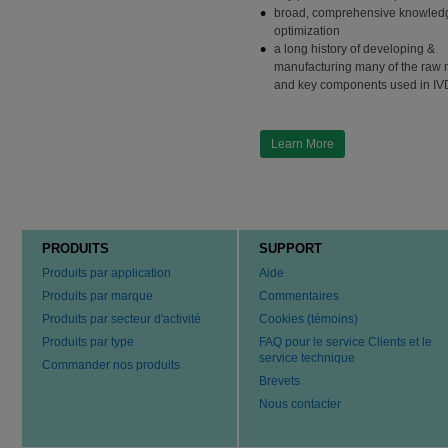
broad, comprehensive knowledg
optimization
a long history of developing &
manufacturing many of the raw 
and key components used in IV
Learn More
PRODUITS
SUPPORT
Produits par application
Aide
Produits par marque
Commentaires
Produits par secteur d'activité
Cookies (témoins)
Produits par type
FAQ pour le service Clients et le
service technique
Commander nos produits
Brevets
Nous contacter