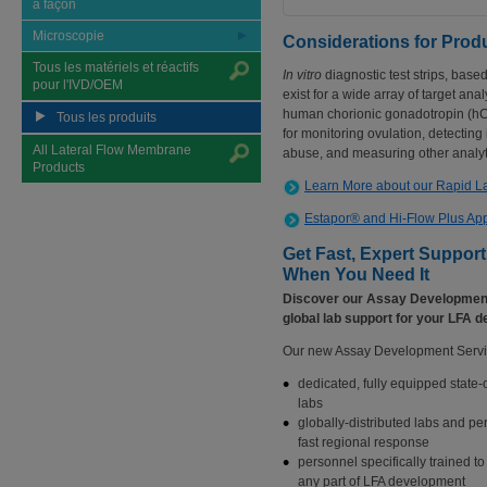
à façon
Microscopie
Considerations for Pro
Tous les matériels et réactifs
In vitro
diagnostic test strips, bas
pour l'IVD/OEM
exist for a wide array of target anal
human chorionic gonadotropin (hCG
Tous les produits
for monitoring ovulation, detectin
All Lateral Flow Membrane
abuse, and measuring other analyt
Products
Learn More about our Rapid Lat
Estapor® and Hi-Flow Plus App
Get Fast, Expert Suppor
When You Need It
Discover our Assay Development
global lab support for your LFA d
Our new Assay Development Servi
dedicated, fully equipped state-o
labs
globally-distributed labs and pe
fast regional response
personnel specifically trained to
any part of LFA development