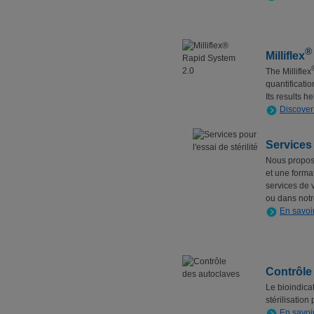
®
Milliflex
The Milliflex
quantificati
Its results h
Discover
Services 
Nous proposo
et une forma
services de v
ou dans notr
En savoi
Contrôle
Le bioindica
stérilisation
En savoi