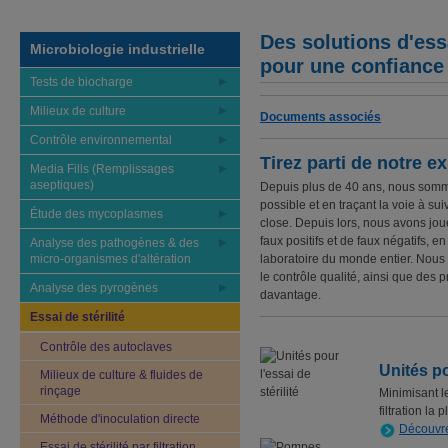
Des solutions d'ess
Microbiologie industrielle
pour une confiance 
Tests de biocharge
Milieux de culture
Documents associés
Contrôle environnemental
Tirez parti de notre ex
Media Fills (Remplissages
aseptiques)
Depuis plus de 40 ans, nous sommes
possible et en traçant la voie à su
Étude des mycoplasmes
close. Depuis lors, nous avons joué
faux positifs et de faux négatifs, e
Analyse des pathogènes & des
micro-organismes d'altération
laboratoire du monde entier. Nous
le contrôle qualité, ainsi que des 
Analyse des pyrogènes
davantage.
Essai de stérilité
Contrôle des autoclaves
Unités po
Milieux de culture & fluides de
rinçage
Minimisant le
filtration la
Méthode d'inoculation directe
Découvre
Essai de stérilité par filtration