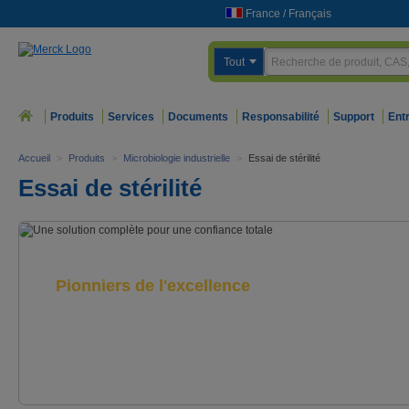
France
/
Français
Tout
Produits
Services
Documents
Responsabilité
Support
Ent
Accueil
>
Produits
>
Microbiologie industrielle
>
Essai de stérilité
Essai de stérilité
Pionniers de l'excellence
Steritest™ - Découvrez notre solution complète
pour l'essai de stérilité