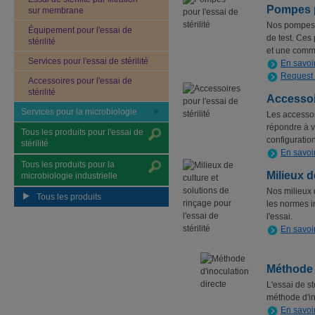
Pompes po
sur membrane
Nos pompes S
Équipement pour l'essai de
de test. Ces 
stérilité
et une comm
Services pour l'essai de stérilité
En savoi
Request
Accessoires pour l'essai de
stérilité
Accessoir
Services pour la microbiologie
Les accessoir
répondre à v
Tous les produits pour l'essai de
configurati
stérilité
En savoi
Tous les produits pour la
Milieux d
microbiologie industrielle
Nos milieux d
Tous les produits
les normes in
l'essai.
En savoi
Méthode 
L'essai de st
méthode d'in
En savoi