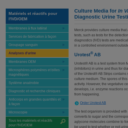
Culture Media for
In V
Matériels et réactifs pour
Diagnostic Urine Test
l'IVD/OEM
Membranes à flux latéral
Merck provides culture media that 
tests, such as tests for the detecti
Services de fabrication à façon
diagnostics (IVD) tests are medica
Groupage sanguin
in a controlled environment outside
®
Analyses d'urine
Urotest
AB
Membranes OEM
Urotest® AB is a test system from M
(inhibitors) in urine and thus for d
Microsphères polymères et billes
of the Urotest® AB Strips contains
magnétiques
culture medium. The spores of this
Système anaérobie
activity. However, the vegetative c
develops, i.e. enzyme reactions occ
Diagnostic et recherche cliniques
from happening.
Anticorps en grandes quantités et
Order Urotest AB
à façon
The test organism is provided with
Microscopie
converts to sugar and the corresp
Tous les matériels et réactifs
aglycone molecules combine to for
pour l'IVD/OEM
be used to test whether or not urin