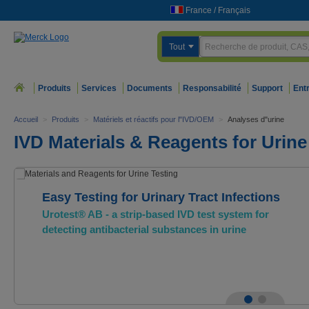
France
/
Français
Tout
Produits
Services
Documents
Responsabilité
Support
Ent
Accueil
>
Produits
>
Matériels et réactifs pour l"IVD/OEM
>
Analyses d"urine
IVD Materials & Reagents for Urine
Easy Testing for Urinary Tract Infections
Urotest® AB - a strip-based IVD test system for
detecting antibacterial substances in urine