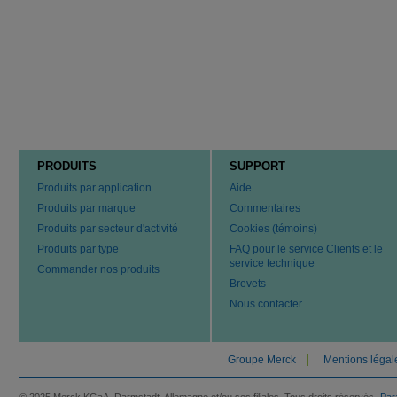
PRODUITS
SUPPORT
Produits par application
Aide
Produits par marque
Commentaires
Produits par secteur d'activité
Cookies (témoins)
Produits par type
FAQ pour le service Clients et le
service technique
Commander nos produits
Brevets
Nous contacter
Groupe Merck
Mentions légal