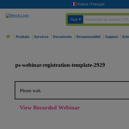
France
/
Français
Tout
Produits
Services
Documents
Responsabilité
Support
Ent