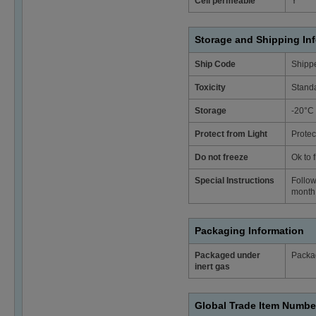
Cell permeable
Y
Storage and Shipping In
Ship Code
Shippe
Toxicity
Stand
Storage
-20°C
Protect from Light
Protec
Do not freeze
Ok to 
Special Instructions
Follow
month 
Packaging Information
Packaged under
Packag
inert gas
Global Trade Item Numbe