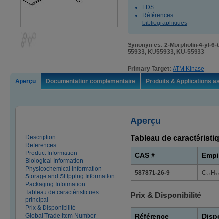
FDS
Références
bibliographiques
Synonymes: 2-Morpholin-4-yl-6-t
55933, KU55933, KU-55933
Primary Target:
ATM Kinase
Aperçu
Documentation complémentaire
Produits & Applications a
Aperçu
Description
Tableau de caractéristiq
References
Product Information
CAS #
Empi
Biological Information
Physicochemical Information
587871-26-9
C₂₁H₁
Storage and Shipping Information
Packaging Information
Tableau de caractéristiques
Prix & Disponibilité
principal
Prix & Disponibilité
Global Trade Item Number
Référence
Dispo