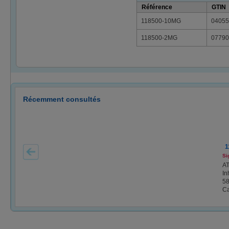
Référence
GTIN
118500-10MG
04055
118500-2MG
07790
Récemment consultés
1
Si
AT
In
58
Ca