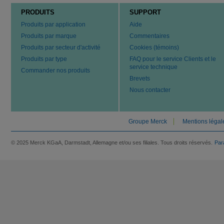
PRODUITS
SUPPORT
Produits par application
Aide
Produits par marque
Commentaires
Produits par secteur d'activité
Cookies (témoins)
Produits par type
FAQ pour le service Clients et le
service technique
Commander nos produits
Brevets
Nous contacter
Groupe Merck
Mentions légal
© 2025 Merck KGaA, Darmstadt, Allemagne et/ou ses filiales. Tous droits réservés.
Par