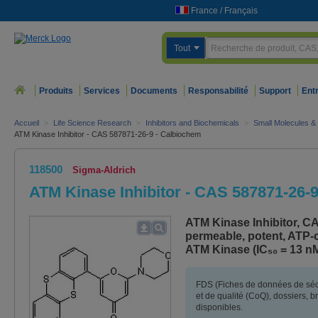
France
/
Français
Tout
Produits
Services
Documents
Responsabilité
Support
Ent
Accueil
>
Life Science Research
>
Inhibitors and Biochemicals
>
Small Molecules & 
ATM Kinase Inhibitor - CAS 587871-26-9 - Calbiochem
118500
Sigma-Aldrich
ATM Kinase Inhibitor - CAS 587871-26-
ATM Kinase Inhibitor, CAS
permeable, potent, ATP-c
ATM Kinase (IC₅₀ = 13 n
FDS (Fiches de données de sécur
et de qualité (CoQ), dossiers, 
disponibles.