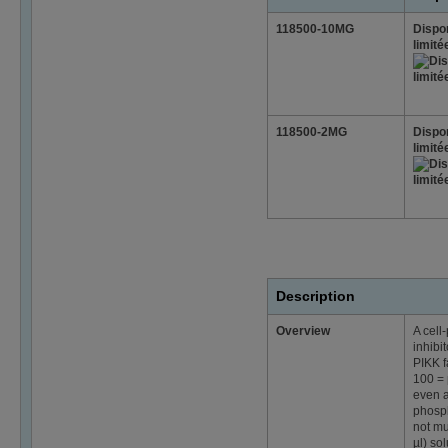
118500-10MG
Dispon
limité
118500-2MG
Dispon
limité
Description
Overview
A cell
inhibi
PIKK f
100 = 
even a
phosph
not mu
µl) so