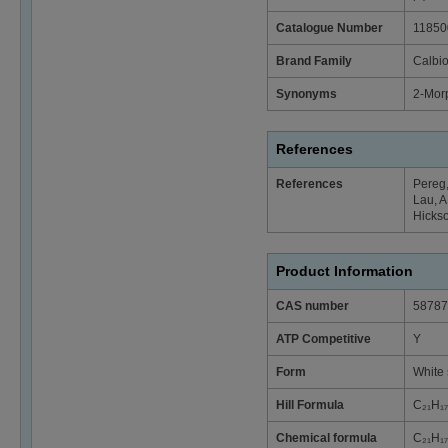
Catalogue Number
11850
Brand Family
Calbi
Synonyms
2-Morp
References
References
Pereg,
Lau, A
Hickson
Product Information
CAS number
58787
ATP Competitive
Y
Form
White 
Hill Formula
C₂₁H₁
Chemical formula
C₂₁H₁