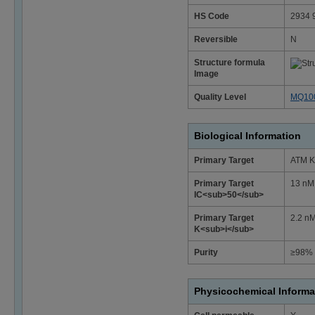
HS Code
2934 
Reversible
N
Structure formula
Image
Quality Level
MQ10
Biological Information
Primary Target
ATM K
Primary Target
13 nM
IC<sub>50</sub>
Primary Target
2.2 nM
K<sub>i</sub>
Purity
≥98% 
Physicochemical Informa