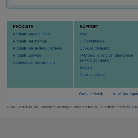
PRODUITS
SUPPORT
Produits par application
Aide
Produits par marque
Commentaires
Produits par secteur d'activité
Cookies (témoins)
Produits par type
FAQ pour le service Clients et le
service technique
Commander nos produits
Brevets
Nous contacter
Groupe Merck
Mentions légal
© 2025 Merck KGaA, Darmstadt, Allemagne et/ou ses filiales. Tous droits réservés.
Par