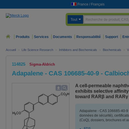
France
/
Français
Tout
Produits
Services
Documents
Responsabilité
Support
Ent
Accueil
>
Life Science Research
>
Inhibitors and Biochemicals
>
Biochemicals
>
V
114825
Sigma-Aldrich
Adapalene - CAS 106685-40-9 - Calbio
A cell-permeable naphth
exhibits selective affini
toward RARβ and RARγ 
Adapalene - CAS 106685-40-9 -
données de sécurité), certificat
(CoQ), dossiers, brochures et 
FDS