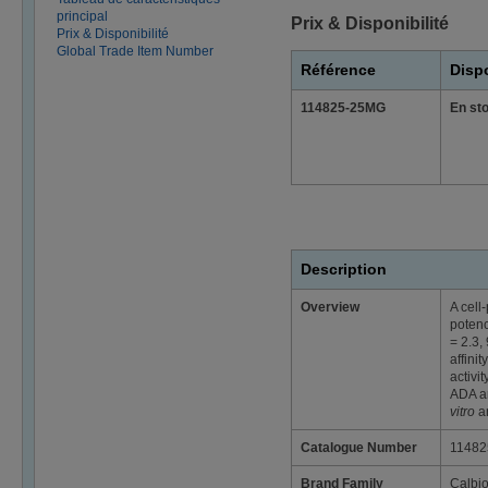
principal
Prix & Disponibilité
Prix & Disponibilité
Global Trade Item Number
Référence
Dispo
114825-25MG
En st
Description
Overview
A cell
poten
= 2.3,
affini
activi
ADA ar
vitro
a
Catalogue Number
11482
Brand Family
Calbi