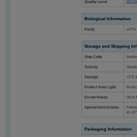
Quality Level
MQ10
Biological Information
Purity
≥97% 
Storage and Shipping In
Ship Code
Ambie
Toxicity
Stand
Storage
+2°C 
Protect from Light
Protec
Do not freeze
Ok to 
Special Instructions
Follow
at -20
Packaging Information