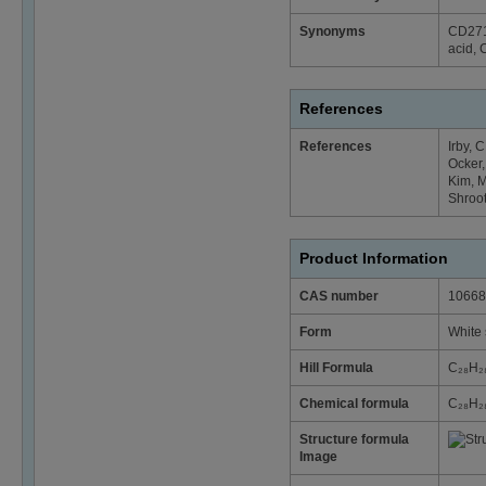
Synonyms
CD271,
acid,
References
References
Irby, C
Ocker,
Kim, M
Shroot
Product Information
CAS number
10668
Form
White 
Hill Formula
C₂₈H₂
Chemical formula
C₂₈H₂
Structure formula
Image