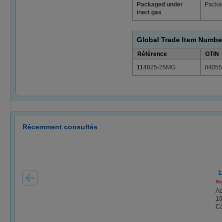
Packaged under
Packag
inert gas
Global Trade Item Numbe
Référence
GTIN
114825-25MG
04055
Récemment consultés
1
Si
Ad
10
Ca