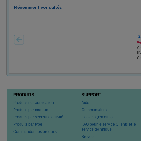
Récemment consultés
2
Si
Ca
II
Ca
PRODUITS
SUPPORT
Produits par application
Aide
Produits par marque
Commentaires
Produits par secteur d'activité
Cookies (témoins)
Produits par type
FAQ pour le service Clients et le
service technique
Commander nos produits
Brevets