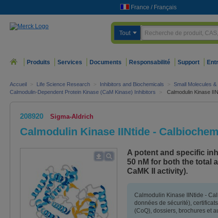
France
/
Français
Tout
Produits
Services
Documents
Responsabilité
Support
Ent
Accueil
>
Life Science Research
>
Inhibitors and Biochemicals
>
Small Molecules & 
Calmodulin-Dependent Protein Kinase (CaM Kinase) Inhibitors
>
Calmodulin Kinase IIN
208920
Sigma-Aldrich
Calmodulin Kinase IINtide - Calbioche
A potent and specific inh
50 nM for both the total
CaMK II activity).
Calmodulin Kinase IINtide - Ca
données de sécurité), certificat
(CoQ), dossiers, brochures et 