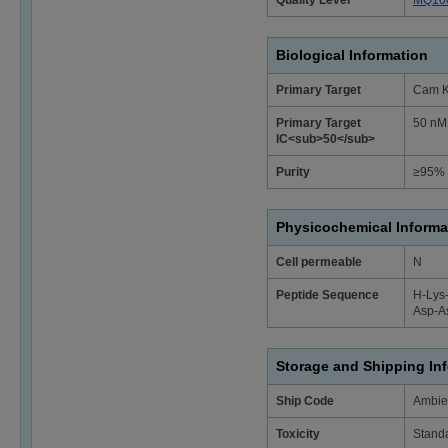
Biological Information
Primary Target
Cam K
Primary Target
50 nM 
IC<sub>50</sub>
Purity
≥95% 
Physicochemical Informa
Cell permeable
N
Peptide Sequence
H-Lys-
Asp-A
Storage and Shipping In
Ship Code
Ambie
Toxicity
Stand