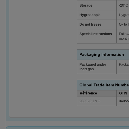
Storage
-20°C
Hygroscopic
Hygro
Do not freeze
Ok to 
Special Instructions
Follow
months
Packaging Information
Packaged under
Packag
inert gas
Global Trade Item Numbe
Référence
GTIN
208920-1MG
04055