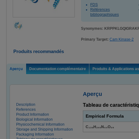
FDS
Références
bibliographiques
Synonymes: KRPPKLGQIGRAK
Primary Target:
Cam Kinase-2
Produits recommandés
Aperçu
Documentation complémentaire
Produits & Applications a
Aperçu
Description
Tableau de caractéristiq
References
Product Information
Empirical Formula
Biological Information
Physicochemical Information
C₁₃₆H₂₄₀N₄₄O₃₉
Storage and Shipping Information
Packaging Information