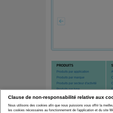
PRODUITS
Produits par application
A
Produits par marque
C
Produits par secteur d'activité
C
Produits par type
F
s
Commander nos produits
Clause de non-responsabilité relative aux co
B
N
Nous utilisons des cookies afin que nous puissions vous offrir la meille
les cookies nécessaires au fonctionnement de l'application et du site We