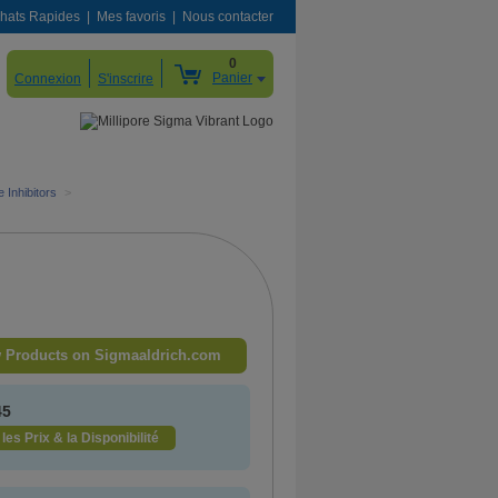
hats Rapides
Mes favoris
Nous contacter
0
Panier
Connexion
S'inscrire
 Inhibitors
>
 Products on Sigmaaldrich.com
45
 les Prix & la Disponibilité