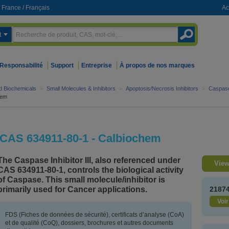
France
/
Français
Ac
t
Responsabilité
Support
Entreprise
À propos de nos marques
nd Biochemicals
>
Small Molecules & Inhibitors
>
Apoptosis/Necrosis Inhibitors
>
Caspase
hem
 - CAS 634911-80-1 - Calbiochem
The Caspase Inhibitor III, also referenced under
View
CAS 634911-80-1, controls the biological activity
of Caspase. This small molecule/inhibitor is
primarily used for Cancer applications.
2187
Voir
FDS (Fiches de données de sécurité), certificats d’analyse (CoA)
et de qualité (CoQ), dossiers, brochures et autres documents