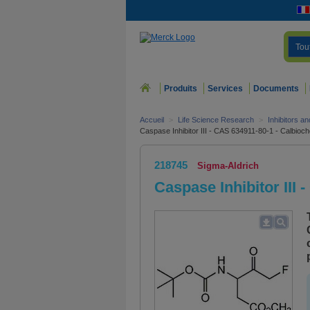
Tou
Produits
Services
Documents
Accueil
>
Life Science Research
>
Inhibitors a
Caspase Inhibitor III - CAS 634911-80-1 - Calbioc
218745
Sigma-Aldrich
Caspase Inhibitor III