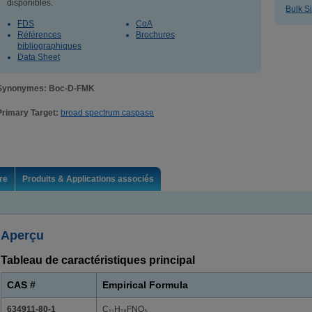
disponibles.
Bulk S
FDS
CoA
Références
Brochures
bibliographiques
Data Sheet
Synonymes: Boc-D-FMK
Primary Target:
broad spectrum caspase
re
Produits & Applications associés
Aperçu
Tableau de caractéristiques principal
CAS #
Empirical Formula
634911-80-1
C₁₁H₁₈FNO₅