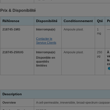
Prix & Disponibilité
Référence
Disponibilité
Conditionnement
Qté
P
218745-1MG
Interrompu(e)
Ampoule plast.
1
—
mg
Contacter le
Service Clients
218745-250UG
Interrompu(e)
Ampoule plast.
250
À 
μg
va
Disponible en
la
quantités
c
limitées
P
d'
Description
Overview
A cell-permeable, irreversible, broad-spectrum caspase i