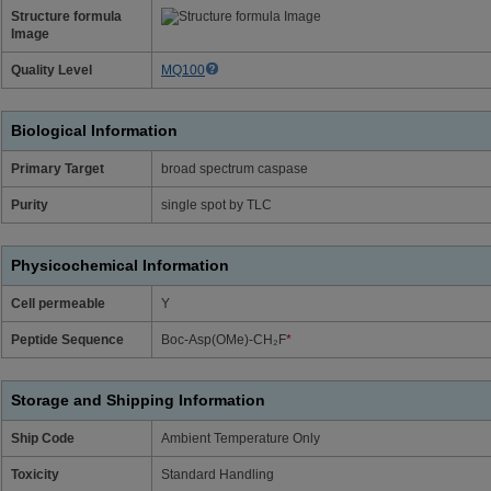
Structure formula
Image
Quality Level
MQ100
Biological Information
Primary Target
broad spectrum caspase
Purity
single spot by TLC
Physicochemical Information
Cell permeable
Y
Peptide Sequence
Boc-Asp(OMe)-CH₂F
*
Storage and Shipping Information
Ship Code
Ambient Temperature Only
Toxicity
Standard Handling