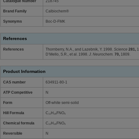
Catalogue Number
218745
Brand Family
Calbiochem®
Synonyms
Boc-D-FMK
References
References
Thornberry, N.A., and Lazebnik, Y. 1998.
Science
281,
1
D’Mello, S.R., et al. 1998.
J. Neurochem.
70,
1809.
Product Information
CAS number
634911-80-1
ATP Competitive
N
Form
Off-white semi-solid
Hill Formula
C₁₁H₁₈FNO₅
Chemical formula
C₁₁H₁₈FNO₅
Reversible
N