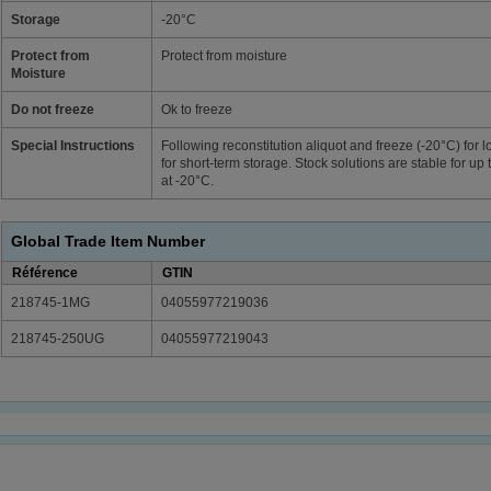
Storage
-20°C
Protect from
Protect from moisture
Moisture
Do not freeze
Ok to freeze
Special Instructions
Following reconstitution aliquot and freeze (-20°C) for l
for short-term storage. Stock solutions are stable for up 
at -20°C.
Global Trade Item Number
Référence
GTIN
218745-1MG
04055977219036
218745-250UG
04055977219043