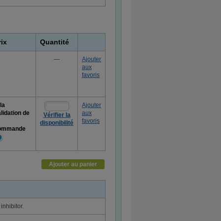
rix
Quantité
—
Ajouter
aux
favoris
la
Ajouter
lidation de
aux
Vérifier la
favoris
disponibilité
ommande
lus
informations
Ajouter au panier
nhibitor.