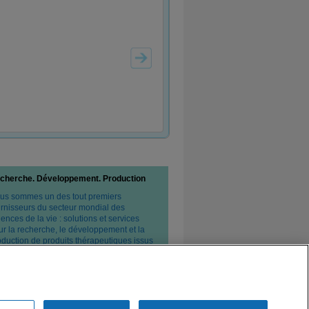
cherche. Développement. Production
us sommes un des tout premiers
urnisseurs du secteur mondial des
ences de la vie : solutions et services
ur la recherche, le développement et la
oduction de produits thérapeutiques issus
 biotechnologies et de l'industrie
armaceutique classique.