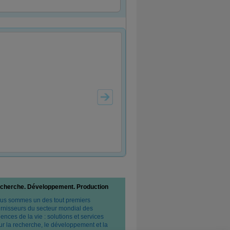
cherche. Développement. Production
us sommes un des tout premiers
urnisseurs du secteur mondial des
ences de la vie : solutions et services
ur la recherche, le développement et la