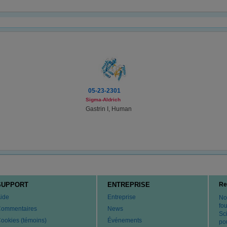
05-23-2301
Sigma-Aldrich
Gastrin I, Human
SUPPORT
ENTREPRISE
Re
ide
Entreprise
No
fo
ommentaires
News
Sci
ookies (témoins)
Événements
po