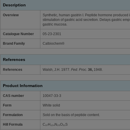
Description
Overview
Synthetic, human gastrin I. Peptide hormone produced 
stimulation of gastric acid secretion. Delays gastric em
gastric mucosa.
Catalogue Number
05-23-2301
Brand Family
Calbiochem®
References
References
Walsh, J.H. 1977.
Fed. Proc.
36,
1948.
Product Information
CAS number
10047-33-3
Form
White solid
Formulation
Sold on the basis of peptide content.
Hill Formula
C₉₇H₁₂₄N₂₀O₃₁S