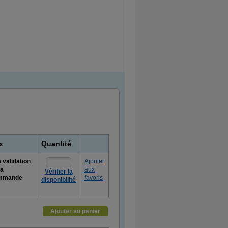
x
Quantité
a validation
Ajouter
la
aux
Vérifier la
mmande
favoris
disponibilité
s
nformations
Ajouter au panier