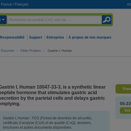
France
/
Français
Ac
t
Responsabilité
Support
Entreprise
À propos de nos marques
d Enzymes
>
Other Proteins
>
Gastrin I, Human
Gastrin I, Human 10047-33-3, is a synthetic linear
View
peptide hormone that stimulates gastric acid
secretion by the parietal cells and delays gastric
emptying.
05-23
Voir
Gastrin I, Human : FDS (Fiches de données de sécurité),
certificats d’analyse (CoA) et de qualité (CoQ), dossiers,
brochures et autres documents disponibles.