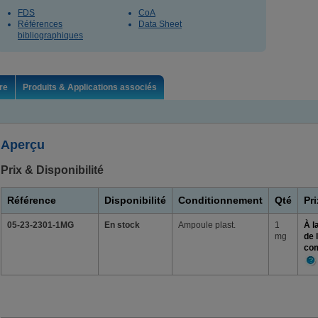
FDS
CoA
Références
Data Sheet
bibliographiques
re
Produits & Applications associés
Aperçu
Prix & Disponibilité
Référence
Disponibilité
Conditionnement
Qté
Pri
05-23-2301-1MG
En stock
Ampoule plast.
1
À l
mg
de 
co
Plu
d'i