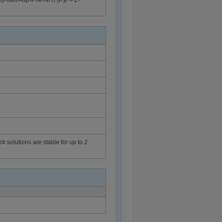
Trp-Met-Asp-Phe-NH₂ (Pyr = L-
ck solutions are stable for up to 2