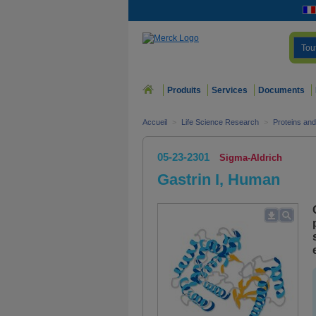
Tou
Produits
Services
Documents
Accueil
>
Life Science Research
>
Proteins an
05-23-2301
Sigma-Aldrich
Gastrin I, Human