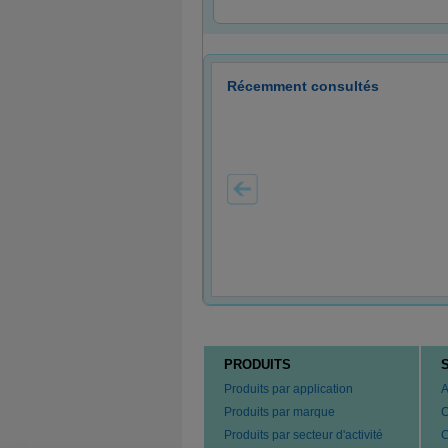
Récemment consultés
PRODUITS
Produits par application
A
Produits par marque
C
Produits par secteur d'activité
C