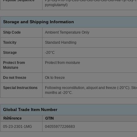
Peptide Sequence
Pyr-Gly-Pro-Trp-Leu-Glu-Glu-Glu-Glu-Glu-Ala-Tyr-Gly-
pyroglutamyl)
Storage and Shipping Information
Ship Code
Ambient Temperature Only
Toxicity
Standard Handling
Storage
-20°C
Protect from
Protect from moisture
Moisture
Do not freeze
Ok to freeze
Special Instructions
Following reconstitution, aliquot and freeze (-20°C). Sto
months at -20°C.
Global Trade Item Number
Référence
GTIN
05-23-2301-1MG
04055977226683