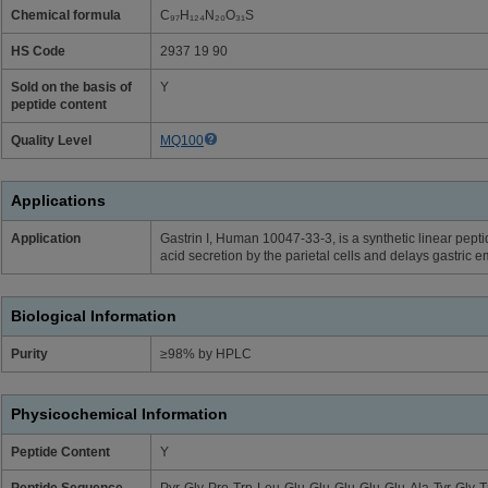
Chemical formula
C₉₇H₁₂₄N₂₀O₃₁S
HS Code
2937 19 90
Sold on the basis of
Y
peptide content
Quality Level
MQ100
Applications
Application
Gastrin I, Human 10047-33-3, is a synthetic linear pept
acid secretion by the parietal cells and delays gastric e
Biological Information
Purity
≥98% by HPLC
Physicochemical Information
Peptide Content
Y