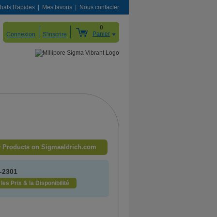
hats Rapides
Mes favoris
Nous contacter
0
Panier
Connexion
S'inscrire
 Products on Sigmaaldrich.com
-2301
 les Prix & la Disponibilité